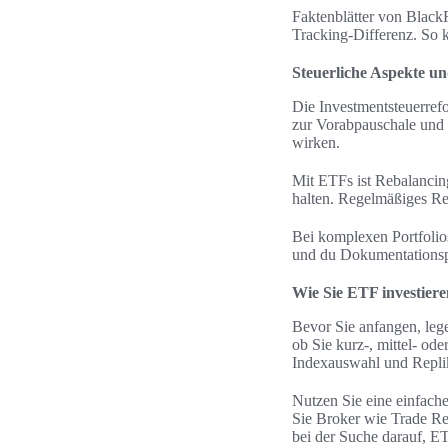
Faktenblätter von Black
Tracking-Differenz. So 
Steuerliche Aspekte un
Die Investmentsteuerrefo
zur Vorabpauschale und 
wirken.
Mit ETFs ist Rebalancin
halten. Regelmäßiges Re
Bei komplexen Portfolios
und du Dokumentationspfl
Wie Sie ETF investiere
Bevor Sie anfangen, lege
ob Sie kurz-, mittel- od
Indexauswahl und Repli
Nutzen Sie eine einfach
Sie Broker wie Trade R
bei der Suche darauf, E