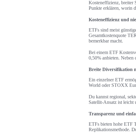
Kosteneffizienz, breiter
Punkte erklären, worin 
Kosteneffizienz und n
ETFs sind meist günstige
Gesamtkostenquote TER is
bemerkbar macht.
Bei einem ETF Kostenver
0,50% anbieten. Neben d
Breite Diversifikation
Ein einzelner ETF ermögl
World oder STOXX Europe 
Du kannst regional, sekt
Satellit-Ansatz ist leic
Transparenz und einfa
ETFs bieten hohe ETF T
Replikationsmethode. Du