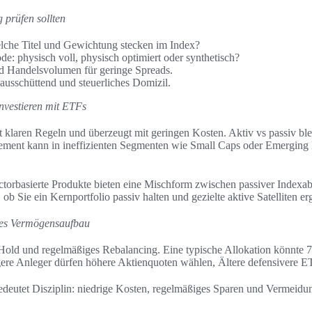
 prüfen sollten
lche Titel und Gewichtung stecken im Index?
e: physisch voll, physisch optimiert oder synthetisch?
 Handelsvolumen für geringe Spreads.
 ausschüttend und steuerliches Domizil.
Investieren mit ETFs
gt klaren Regeln und überzeugt mit geringen Kosten. Aktiv vs passiv ble
ement kann in ineffizienten Segmenten wie Small Caps oder Emerging
torbasierte Produkte bieten eine Mischform zwischen passiver Indexa
 ob Sie ein Kernportfolio passiv halten und gezielte aktive Satelliten 
iges Vermögensaufbau
Hold und regelmäßiges Rebalancing. Eine typische Allokation könnte
ere Anleger dürfen höhere Aktienquoten wählen, Ältere defensivere E
bedeutet Disziplin: niedrige Kosten, regelmäßiges Sparen und Vermeid