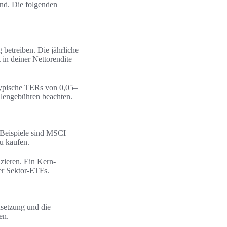
and. Die folgenden
 betreiben. Die jährliche
 in deiner Nettorendite
 typische TERs von 0,05–
llengebühren beachten.
. Beispiele sind MSCI
u kaufen.
uzieren. Ein Kern-
der Sektor-ETFs.
setzung und die
en.