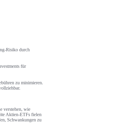
ing‑Risiko durch
nvestments für
ebühren zu minimieren.
ollziehbar.
ie verstehen, wie
ite Aktien‑ETFs fielen
lfen, Schwankungen zu