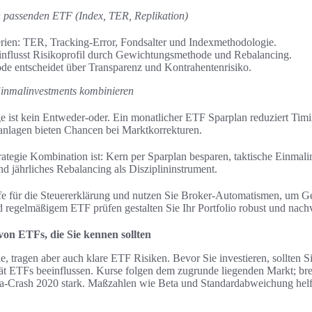
n passenden ETF (Index, TER, Replikation)
ien: TER, Tracking‑Error, Fondsalter und Indexmethodologie.
nflusst Risikoprofil durch Gewichtungsmethode und Rebalancing.
de entscheidet über Transparenz und Kontrahentenrisiko.
Einmalinvestments kombinieren
e ist kein Entweder‑oder. Ein monatlicher ETF Sparplan reduziert Tim
nlagen bieten Chancen bei Marktkorrekturen.
ategie Kombination ist: Kern per Sparplan besparen, taktische Einmali
d jährliches Rebalancing als Disziplininstrument.
e für die Steuererklärung und nutzen Sie Broker‑Automatismen, um G
d regelmäßigem ETF prüfen gestalten Sie Ihr Portfolio robust und nachv
von ETFs, die Sie kennen sollten
le, tragen aber auch klare ETF Risiken. Bevor Sie investieren, sollten S
tät ETFs beeinflussen. Kurse folgen dem zugrunde liegenden Markt; bre
a‑Crash 2020 stark. Maßzahlen wie Beta und Standardabweichung he