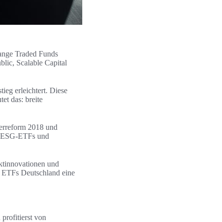
hange Traded Funds
lic, Scalable Capital
ieg erleichtert. Diese
et das: breite
uerreform 2018 und
ie ESG‑ETFs und
uktinnovationen und
n ETFs Deutschland eine
profitierst von