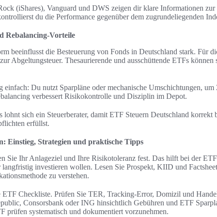
Rock (iShares), Vanguard und DWS zeigen dir klare Informationen zur
kontrollierst du die Performance gegenüber dem zugrundeliegenden Ind
d Rebalancing‑Vorteile
rm beeinflusst die Besteuerung von Fonds in Deutschland stark. Für di
zur Abgeltungsteuer. Thesaurierende und ausschüttende ETFs können st
g einfach: Du nutzt Sparpläne oder mechanische Umschichtungen, um Z
balancing verbessert Risikokontrolle und Disziplin im Depot.
 lohnt sich ein Steuerberater, damit ETF Steuern Deutschland korrekt 
ichten erfüllst.
n: Einstieg, Strategien und praktische Tipps
n Sie Ihr Anlageziel und Ihre Risikotoleranz fest. Das hilft bei der ET
er langfristig investieren wollen. Lesen Sie Prospekt, KIID und Factsh
kationsmethode zu verstehen.
e ETF Checkliste. Prüfen Sie TER, Tracking‑Error, Domizil und Handels
epublic, Consorsbank oder ING hinsichtlich Gebühren und ETF Sparpl
TF prüfen systematisch und dokumentiert vorzunehmen.