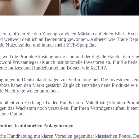
ieren, öffnen Sie den Zugang zu vielen Märkten auf einen Blick. Exc
d weltweit deutlich an Bedeutung gewonnen. Anbieter wie Trade Repub
de Nutzerzahlen und immer mehr ETF-Sparpläne.
 weil die Produkte kostengünstig sind und der digitale Handel den Einst
ohl Privatanleger als auch institutionelle Investoren an. Für Sie bedeut
arente Indizes und Handelbarkeit an Börsen wie XETRA.
ungen in Deutschland tragen zur Verbreitung bei. Die Investmentste
bote haben den Markt gestärkt. Zugleich entstehen neue Produkte w
ie Nachfrage weiter antreiben.
eliebtheit von Exchange Traded Funds hoch. Mittelfristig könnten Prod
ngen das Wachstum noch verstärken. Für Ihren Vermögensaufbau biete
iente Option.
enüber traditionellen Anlageformen
he Handhabung mit klaren Vorteilen gegenüber klassischen Fonds. Du 