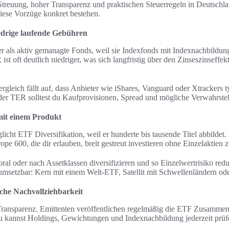
 Streuung, hoher Transparenz und praktischen Steuerregeln in Deutschl
diese Vorzüge konkret bestehen.
iedrige laufende Gebühren
r als aktiv gemanagte Fonds, weil sie Indexfonds mit Indexnachbildung
t oft deutlich niedriger, was sich langfristig über den Zinseszinseffekt
gleich fällt auf, dass Anbieter wie iShares, Vanguard oder Xtrackers
er TER solltest du Kaufprovisionen, Spread und mögliche Verwahrste
 mit einem Produkt
icht ETF Diversifikation, weil er hunderte bis tausende Titel abbildet
600, die dir erlauben, breit gestreut investieren ohne Einzelaktien z
oral oder nach Assetklassen diversifizieren und so Einzelwertrisiko red
ht umsetzbar: Kern mit einem Welt-ETF, Satellit mit Schwellenländern o
che Nachvollziehbarkeit
ransparenz. Emittenten veröffentlichen regelmäßig die ETF Zusammen
 kannst Holdings, Gewichtungen und Indexnachbildung jederzeit prüf