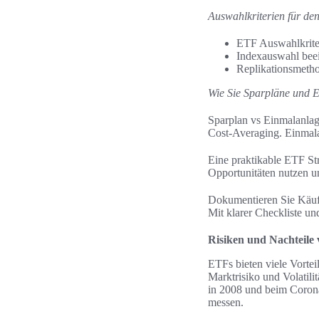
Auswahlkriterien für de
ETF Auswahlkriter
Indexauswahl beei
Replikationsmetho
Wie Sie Sparpläne und 
Sparplan vs Einmalanlag
Cost‑Averaging. Einmala
Eine praktikable ETF Str
Opportunitäten nutzen un
Dokumentieren Sie Käuf
Mit klarer Checkliste un
Risiken und Nachteile 
ETFs bieten viele Vortei
Marktrisiko und Volatili
in 2008 und beim Coron
messen.