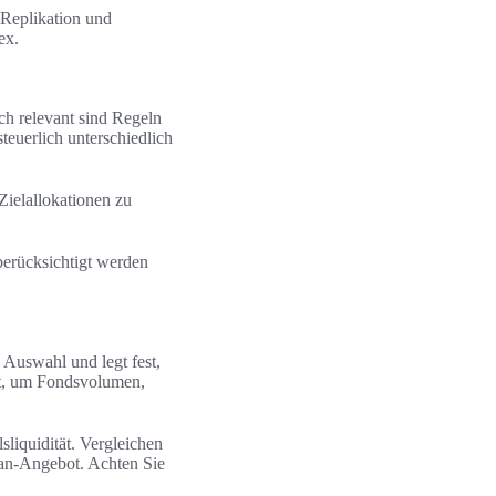
 Replikation und
ex.
ch relevant sind Regeln
euerlich unterschiedlich
ielallokationen zu
berücksichtigt werden
F Auswahl und legt fest,
eet, um Fondsvolumen,
liquidität. Vergleichen
an‑Angebot. Achten Sie