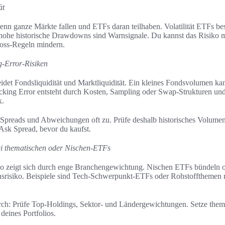
ät
wenn ganze Märkte fallen und ETFs daran teilhaben. Volatilität ETFs bes
hohe historische Drawdowns sind Warnsignale. Du kannst das Risiko mi
oss‑Regeln mindern.
g‑Error‑Risiken
idet Fondsliquidität und Marktliquidität. Ein kleines Fondsvolumen kan
cking Error entsteht durch Kosten, Sampling oder Swap‑Strukturen u
x.
Spreads und Abweichungen oft zu. Prüfe deshalb historisches Volumen,
Ask Spread, bevor du kaufst.
ei thematischen oder Nischen‑ETFs
 zeigt sich durch enge Branchengewichtung. Nischen ETFs bündeln of
nsrisiko. Beispiele sind Tech‑Schwerpunkt‑ETFs oder Rohstoffthemen m
ch: Prüfe Top‑Holdings, Sektor‑ und Ländergewichtungen. Setze them
 deines Portfolios.