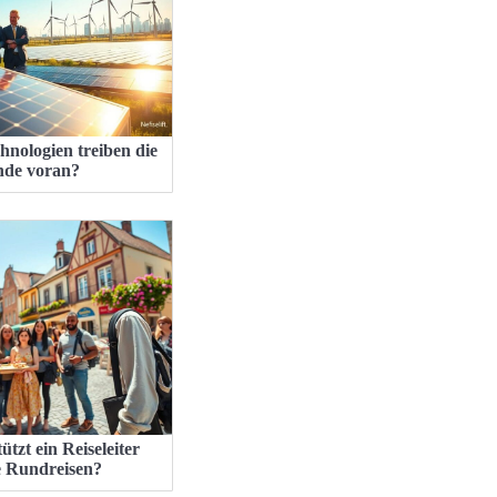
hnologien treiben die
nde voran?
ützt ein Reiseleiter
le Rundreisen?