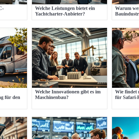
C-
Welche Leistungen bietet ein
Warum wer
Yachtcharter-Anbieter?
Bauindustri
Welche Innovationen gibt es im
Wie findet
g für den
Maschinenbau?
für Safari-