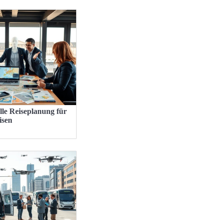
lle Reiseplanung für
isen