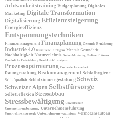
Achtsamkeitstraining
Budgetplanung
Digitales
Digitale Transformation
Marketing
Effizienzsteigerung
Digitalisierung
Energieeffizienz
Entspannungstechniken
Finanzplanung
Finanzmanagement
Gesunde Ernährung
Industrie 4.0
Mentale Gesundheit
Künstliche Intelligenz
Nachhaltigkeit
Naturerlebnis
Online Präsenz
Online-Marketing
Persönliche Entwicklung
Produktivität steigern
Prozessoptimierung
Psychische Gesundheit
Risikomanagement
Schlafhygiene
Raumgestaltung
Schweiz
Schlafzimmergestaltung
Schlafqualität
Selbstfürsorge
Schweizer Alpen
Stressabbau
Selbstreflexion
Stressbewältigung
Umweltschutz
Unternehmensführung
Unternehmensberatung
Vermögensaufbau
Unternehmenswachstum
Unternehmensstrategie