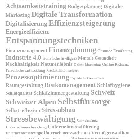
Achtsamkeitstraining
Budgetplanung
Digitales
Digitale Transformation
Marketing
Effizienzsteigerung
Digitalisierung
Energieeffizienz
Entspannungstechniken
Finanzplanung
Finanzmanagement
Gesunde Ernährung
Industrie 4.0
Mentale Gesundheit
Künstliche Intelligenz
Nachhaltigkeit
Naturerlebnis
Online Präsenz
Online-Marketing
Persönliche Entwicklung
Produktivität steigern
Prozessoptimierung
Psychische Gesundheit
Risikomanagement
Schlafhygiene
Raumgestaltung
Schweiz
Schlafzimmergestaltung
Schlafqualität
Selbstfürsorge
Schweizer Alpen
Stressabbau
Selbstreflexion
Stressbewältigung
Umweltschutz
Unternehmensführung
Unternehmensberatung
Vermögensaufbau
Unternehmenswachstum
Unternehmensstrategie