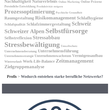
Nachhaltigkeit
Naturerlebnis
Online Präsenz
Online-Marketing
Persönliche Entwicklung
Produktivität steigern
Prozessoptimierung
Psychische Gesundheit
Risikomanagement
Schlafhygiene
Raumgestaltung
Schweiz
Schlafzimmergestaltung
Schlafqualität
Selbstfürsorge
Schweizer Alpen
Stressabbau
Selbstreflexion
Stressbewältigung
Umweltschutz
Unternehmensführung
Unternehmensberatung
Vermögensaufbau
Unternehmenswachstum
Unternehmensstrategie
Zeitmanagement
Work-Life-Balance
Winterurlaub
Zielgruppenanalyse
Profis
>
Wodurch entstehen starke berufliche Netzwerke?