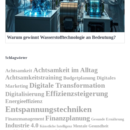
Warum gewinnt Wasserstofftechnologie an Bedeutung?
Schlagwörter
Achtsamkeit im Alltag
Achtsamkeit
Achtsamkeitstraining
Budgetplanung
Digitales
Digitale Transformation
Marketing
Effizienzsteigerung
Digitalisierung
Energieeffizienz
Entspannungstechniken
Finanzplanung
Finanzmanagement
Gesunde Ernährung
Industrie 4.0
Mentale Gesundheit
Künstliche Intelligenz