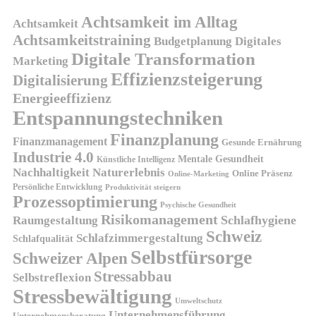
Achtsamkeit im Alltag
Achtsamkeit
Achtsamkeitstraining
Budgetplanung
Digitales
Digitale Transformation
Marketing
Effizienzsteigerung
Digitalisierung
Energieeffizienz
Entspannungstechniken
Finanzplanung
Finanzmanagement
Gesunde Ernährung
Industrie 4.0
Mentale Gesundheit
Künstliche Intelligenz
Nachhaltigkeit
Naturerlebnis
Online Präsenz
Online-Marketing
Persönliche Entwicklung
Produktivität steigern
Prozessoptimierung
Psychische Gesundheit
Risikomanagement
Schlafhygiene
Raumgestaltung
Schweiz
Schlafzimmergestaltung
Schlafqualität
Selbstfürsorge
Schweizer Alpen
Stressabbau
Selbstreflexion
Stressbewältigung
Umweltschutz
Unternehmensführung
Unternehmensberatung