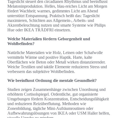
Tageslicht steuert den circadianen Rhythmus und beeinflusst
Melatoninproduktion. Helles, blau-reiches Licht am Morgen
fördert Wachheit; warmes, gedimmtes Licht am Abend
unterstützt Entspannung. Praktisch heißt das: Tageslicht
maximieren, Schichten aus Allgemein-, Arbeits- und
Akzentbeleuchtung nutzen und smarte Systeme wie Philips
Hue oder IKEA TRÅDFRI einsetzen.
Welche Materialien fördern Geborgenheit und
Wohlbefinden?
Natürliche Materialien wie Holz, Leinen oder Schafwolle
vermitteln Wärme und positive Haptik. Harte, kalte
Oberflächen wie Beton oder Metall wirken distanzierender.
Weiche Textilien und taktile Elemente reduzieren Stress und
verbessern das subjektive Wohlbefinden.
Wie beeinflusst Ordnung die mentale Gesundheit?
Studien zeigen Zusammenhänge zwischen Unordnung und
erhöhtem Cortisolspiegel. Ordentliche, gut organisierte
Umgebungen fördern Konzentration, Entscheidungsfähigkeit
und reduzieren Reizüberflutung. Methoden wie
Zonenbildung, tägliche Mini-Aufräumroutinen oder
Aufbewahrungslösungen von IKEA oder USM Haller helfen,
visuelle Unruhe zu mindern.