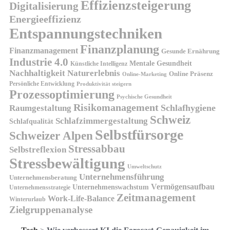
Effizienzsteigerung
Digitalisierung
Energieeffizienz
Entspannungstechniken
Finanzplanung
Finanzmanagement
Gesunde Ernährung
Industrie 4.0
Mentale Gesundheit
Künstliche Intelligenz
Nachhaltigkeit
Naturerlebnis
Online Präsenz
Online-Marketing
Persönliche Entwicklung
Produktivität steigern
Prozessoptimierung
Psychische Gesundheit
Risikomanagement
Schlafhygiene
Raumgestaltung
Schweiz
Schlafzimmergestaltung
Schlafqualität
Selbstfürsorge
Schweizer Alpen
Stressabbau
Selbstreflexion
Stressbewältigung
Umweltschutz
Unternehmensführung
Unternehmensberatung
Vermögensaufbau
Unternehmenswachstum
Unternehmensstrategie
Zeitmanagement
Work-Life-Balance
Winterurlaub
Zielgruppenanalyse