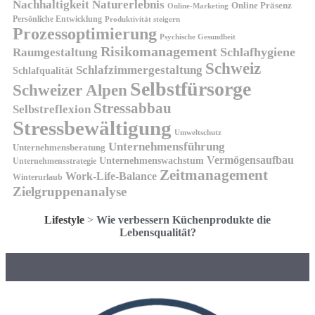
Nachhaltigkeit
Naturerlebnis
Online Präsenz
Online-Marketing
Persönliche Entwicklung
Produktivität steigern
Prozessoptimierung
Psychische Gesundheit
Risikomanagement
Schlafhygiene
Raumgestaltung
Schweiz
Schlafzimmergestaltung
Schlafqualität
Selbstfürsorge
Schweizer Alpen
Stressabbau
Selbstreflexion
Stressbewältigung
Umweltschutz
Unternehmensführung
Unternehmensberatung
Vermögensaufbau
Unternehmenswachstum
Unternehmensstrategie
Zeitmanagement
Work-Life-Balance
Winterurlaub
Zielgruppenanalyse
Lifestyle
>
Wie verbessern Küchenprodukte die
Lebensqualität?