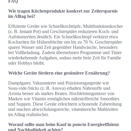
FAQ
Wie tragen Küchenprodukte konkret zur Zeitersparnis
im Alltag bei?
Effiziente Geräte wie Schnellkochtöpfe, Multifunktionskocher
(z. B. Instant Pot) und Geschirrspüler reduzieren Koch‑ und
Aufräumzeiten deutlich. Ein Schnellkochtopf verkürzt etwa
Kochzeiten für Hülsenfrüchte um bis zu 70 %. Geschirrspüler
sparen Wasser und Zeit gegenüber Handwäsche, besonders
bei Vollbeladung. Zudem übernehmen Programme und Timer
wiederkehrende Aufgaben, sodass mehr freie Zeit für Familie
oder Hobbys bleibt.
Welche Geräte fördern eine gesündere Ernährung?
Dampfgarer, Vakuumierer und Präzisionsgargeräte wie
Sous‑vide‑Sticks (z. B. Anova) erhalten Nährstoffe und
Aroma besser als starkes Braten. Hochleistungsmixer von
Marken wie Vitamix ermöglichen nährstoffreiche Smoothies
und Suppen. Diese Geräte erleichtern schonende Zubereitung
und machen abwechslungsreiche, vitaminreiche Mahlzeiten
im Alltag realistischer.
Worauf sollte man beim Kauf in puncto Energieeffizienz
und Nachhaltigkeit achten?