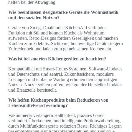
helfen bei der Abwägung.
Wie beeinflussen designstarke Geräte die Wohnästhetik
und den sozialen Nutzen?
Geräte von Smeg, Dualit oder KitchenAid verbinden
Funktion mit Stil und können Küche als Wohnraum
aufwerten. Retro‑Designs fördern Geselligkeit und machen
Kochen zum Erlebnis. Sichtbare, hochwertige Geräte steigern
Zufriedenheit und laden zum gemeinsamen Kochen ein.
Was ist bei smarten Küchengeräten zu beachten?
Kompatibilität mit Smart‑Home‑Systemen, Software‑Updates
und Datenschutz sind zentral. Zukunftssichere, modulare
Lösungen und einfache Wartung erhöhen den langfristigen
Nutzen. Nutzer sollten prüfen, wie gut der Hersteller Updates
und Ersatzteile bereitstellt.
Wie helfen Küchenprodukte beim Reduzieren von
Lebensmittelverschwendung?
Vakuumierer verlängern Haltbarkeit, präzises Garen
verhindert Überkochen, und intelligente Portionszubereitung
durch Multifunktionsgeräte reduziert Reste. Richtiges Lagern
bei empfohlenen Kühlschranktemperaturen und sinnvolle