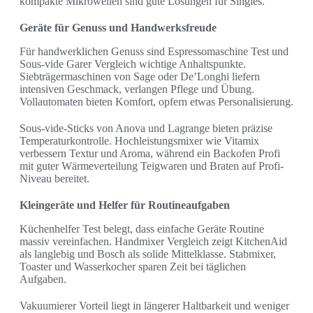
kompakte Mikrowellen sind gute Lösungen für Singles.
Geräte für Genuss und Handwerksfreude
Für handwerklichen Genuss sind Espressomaschine Test und
Sous-vide Garer Vergleich wichtige Anhaltspunkte.
Siebträgermaschinen von Sage oder De’Longhi liefern
intensiven Geschmack, verlangen Pflege und Übung.
Vollautomaten bieten Komfort, opfern etwas Personalisierung.
Sous-vide-Sticks von Anova und Lagrange bieten präzise
Temperaturkontrolle. Hochleistungsmixer wie Vitamix
verbessern Textur und Aroma, während ein Backofen Profi
mit guter Wärmeverteilung Teigwaren und Braten auf Profi-
Niveau bereitet.
Kleingeräte und Helfer für Routineaufgaben
Küchenhelfer Test belegt, dass einfache Geräte Routine
massiv vereinfachen. Handmixer Vergleich zeigt KitchenAid
als langlebig und Bosch als solide Mittelklasse. Stabmixer,
Toaster und Wasserkocher sparen Zeit bei täglichen
Aufgaben.
Vakuumierer Vorteil liegt in längerer Haltbarkeit und weniger