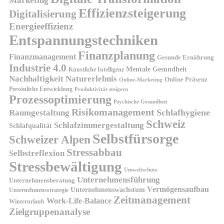
Marketing
Effizienzsteigerung
Digitalisierung
Energieeffizienz
Entspannungstechniken
Finanzplanung
Finanzmanagement
Gesunde Ernährung
Industrie 4.0
Mentale Gesundheit
Künstliche Intelligenz
Nachhaltigkeit
Naturerlebnis
Online Präsenz
Online-Marketing
Persönliche Entwicklung
Produktivität steigern
Prozessoptimierung
Psychische Gesundheit
Risikomanagement
Schlafhygiene
Raumgestaltung
Schweiz
Schlafzimmergestaltung
Schlafqualität
Selbstfürsorge
Schweizer Alpen
Stressabbau
Selbstreflexion
Stressbewältigung
Umweltschutz
Unternehmensführung
Unternehmensberatung
Vermögensaufbau
Unternehmenswachstum
Unternehmensstrategie
Zeitmanagement
Work-Life-Balance
Winterurlaub
Zielgruppenanalyse