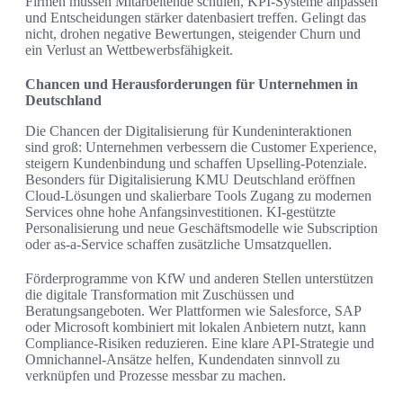
Firmen müssen Mitarbeitende schulen, KPI‑Systeme anpassen
und Entscheidungen stärker datenbasiert treffen. Gelingt das
nicht, drohen negative Bewertungen, steigender Churn und
ein Verlust an Wettbewerbsfähigkeit.
Chancen und Herausforderungen für Unternehmen in
Deutschland
Die Chancen der Digitalisierung für Kundeninteraktionen
sind groß: Unternehmen verbessern die Customer Experience,
steigern Kundenbindung und schaffen Upselling‑Potenziale.
Besonders für Digitalisierung KMU Deutschland eröffnen
Cloud‑Lösungen und skalierbare Tools Zugang zu modernen
Services ohne hohe Anfangsinvestitionen. KI‑gestützte
Personalisierung und neue Geschäftsmodelle wie Subscription
oder as‑a‑Service schaffen zusätzliche Umsatzquellen.
Förderprogramme von KfW und anderen Stellen unterstützen
die digitale Transformation mit Zuschüssen und
Beratungsangeboten. Wer Plattformen wie Salesforce, SAP
oder Microsoft kombiniert mit lokalen Anbietern nutzt, kann
Compliance‑Risiken reduzieren. Eine klare API‑Strategie und
Omnichannel‑Ansätze helfen, Kundendaten sinnvoll zu
verknüpfen und Prozesse messbar zu machen.