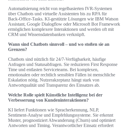
Automatisierung reicht von regelbasierten IVR‑Systemen
über Chatbots und virtuelle Assistenten bis zu RPA für
Back‑Office‑Tasks. KI‑gestützte Lösungen wie IBM Watson
Assistant, Google Dialogflow oder Microsoft Bot Framework
ermöglichen komplexere Interaktionen und werden oft mit
CRM und Wissensdatenbanken verknüpft.
Wann sind Chatbots sinnvoll – und wo stoßen sie an
Grenzen?
Chatbots sind nützlich für 24/7‑Verfügbarkeit, häufige
Anfragen und Statusabfragen. Sie reduzieren First Response
Time und entlasten Serviceteams. Bei komplexen,
emotionalen oder rechtlich sensiblen Fällen ist menschliche
Eskalation nötig. Nutzerakzeptanz hängt stark von
Antwortqualität und Transparenz des Einsatzes ab.
Welche Rolle spielt Künstliche Intelligenz bei der
Verbesserung von Kundeninteraktionen?
KI liefert Funktionen wie Spracherkennung, NLP,
Sentiment‑Analyse und Empfehlungssysteme. Sie erkennt
Muster, prognostiziert Abwanderung (Churn) und optimiert
Antworten und Timing. Verantwortlicher Einsatz erfordert