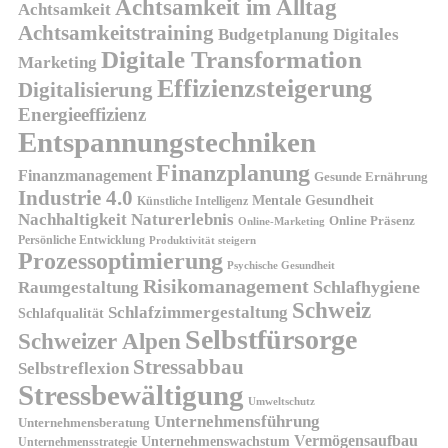
Achtsamkeit im Alltag
Achtsamkeit
Achtsamkeitstraining
Budgetplanung
Digitales
Digitale Transformation
Marketing
Effizienzsteigerung
Digitalisierung
Energieeffizienz
Entspannungstechniken
Finanzplanung
Finanzmanagement
Gesunde Ernährung
Industrie 4.0
Mentale Gesundheit
Künstliche Intelligenz
Nachhaltigkeit
Naturerlebnis
Online Präsenz
Online-Marketing
Persönliche Entwicklung
Produktivität steigern
Prozessoptimierung
Psychische Gesundheit
Risikomanagement
Schlafhygiene
Raumgestaltung
Schweiz
Schlafzimmergestaltung
Schlafqualität
Selbstfürsorge
Schweizer Alpen
Stressabbau
Selbstreflexion
Stressbewältigung
Umweltschutz
Unternehmensführung
Unternehmensberatung
Vermögensaufbau
Unternehmenswachstum
Unternehmensstrategie