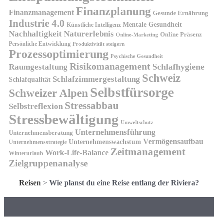
Finanzplanung
Finanzmanagement
Gesunde Ernährung
Industrie 4.0
Mentale Gesundheit
Künstliche Intelligenz
Nachhaltigkeit
Naturerlebnis
Online Präsenz
Online-Marketing
Persönliche Entwicklung
Produktivität steigern
Prozessoptimierung
Psychische Gesundheit
Risikomanagement
Schlafhygiene
Raumgestaltung
Schweiz
Schlafzimmergestaltung
Schlafqualität
Selbstfürsorge
Schweizer Alpen
Stressabbau
Selbstreflexion
Stressbewältigung
Umweltschutz
Unternehmensführung
Unternehmensberatung
Vermögensaufbau
Unternehmenswachstum
Unternehmensstrategie
Zeitmanagement
Work-Life-Balance
Winterurlaub
Zielgruppenanalyse
Reisen
>
Wie planst du eine Reise entlang der Riviera?