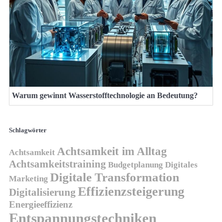
Warum gewinnt Wasserstofftechnologie an Bedeutung?
Schlagwörter
Achtsamkeit im Alltag
Achtsamkeit
Achtsamkeitstraining
Budgetplanung
Digitales
Digitale Transformation
Marketing
Effizienzsteigerung
Digitalisierung
Energieeffizienz
Entspannungstechniken