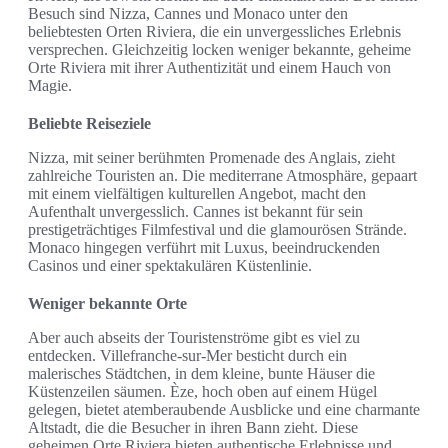
Besuch sind Nizza, Cannes und Monaco unter den
beliebtesten Orten Riviera, die ein unvergessliches Erlebnis
versprechen. Gleichzeitig locken weniger bekannte, geheime
Orte Riviera mit ihrer Authentizität und einem Hauch von
Magie.
Beliebte Reiseziele
Nizza, mit seiner berühmten Promenade des Anglais, zieht
zahlreiche Touristen an. Die mediterrane Atmosphäre, gepaart
mit einem vielfältigen kulturellen Angebot, macht den
Aufenthalt unvergesslich. Cannes ist bekannt für sein
prestigeträchtiges Filmfestival und die glamourösen Strände.
Monaco hingegen verführt mit Luxus, beeindruckenden
Casinos und einer spektakulären Küstenlinie.
Weniger bekannte Orte
Aber auch abseits der Touristenströme gibt es viel zu
entdecken. Villefranche-sur-Mer besticht durch ein
malerisches Städtchen, in dem kleine, bunte Häuser die
Küstenzeilen säumen. Èze, hoch oben auf einem Hügel
gelegen, bietet atemberaubende Ausblicke und eine charmante
Altstadt, die die Besucher in ihren Bann zieht. Diese
geheimen Orte Riviera bieten authentische Erlebnisse und