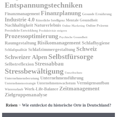
Entspannungstechniken
Finanzplanung
Finanzmanagement
Gesunde Ernährung
Industrie 4.0
Mentale Gesundheit
Künstliche Intelligenz
Nachhaltigkeit
Naturerlebnis
Online Präsenz
Online-Marketing
Persönliche Entwicklung
Produktivität steigern
Prozessoptimierung
Psychische Gesundheit
Risikomanagement
Schlafhygiene
Raumgestaltung
Schweiz
Schlafzimmergestaltung
Schlafqualität
Selbstfürsorge
Schweizer Alpen
Stressabbau
Selbstreflexion
Stressbewältigung
Umweltschutz
Unternehmensführung
Unternehmensberatung
Vermögensaufbau
Unternehmenswachstum
Unternehmensstrategie
Zeitmanagement
Work-Life-Balance
Winterurlaub
Zielgruppenanalyse
Reisen
>
Wie entdeckst du historische Orte in Deutschland?