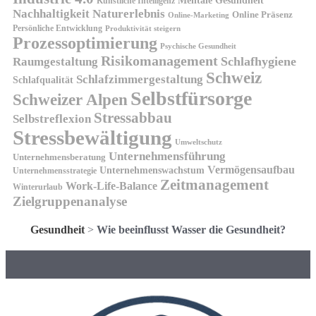
Künstliche Intelligenz
Nachhaltigkeit
Naturerlebnis
Online Präsenz
Online-Marketing
Persönliche Entwicklung
Produktivität steigern
Prozessoptimierung
Psychische Gesundheit
Risikomanagement
Schlafhygiene
Raumgestaltung
Schweiz
Schlafzimmergestaltung
Schlafqualität
Selbstfürsorge
Schweizer Alpen
Stressabbau
Selbstreflexion
Stressbewältigung
Umweltschutz
Unternehmensführung
Unternehmensberatung
Vermögensaufbau
Unternehmenswachstum
Unternehmensstrategie
Zeitmanagement
Work-Life-Balance
Winterurlaub
Zielgruppenanalyse
Gesundheit
>
Wie beeinflusst Wasser die Gesundheit?