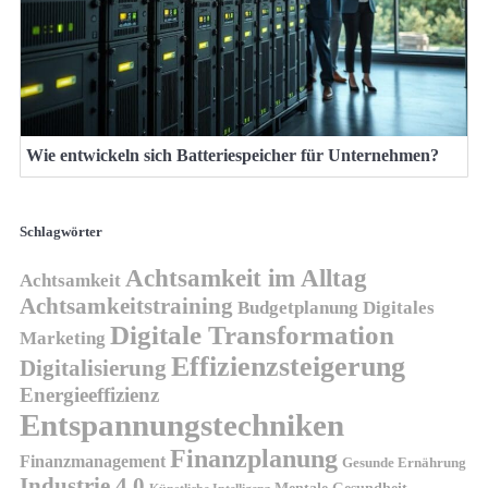
Wie entwickeln sich Batteriespeicher für Unternehmen?
Schlagwörter
Achtsamkeit im Alltag
Achtsamkeit
Achtsamkeitstraining
Budgetplanung
Digitales
Digitale Transformation
Marketing
Effizienzsteigerung
Digitalisierung
Energieeffizienz
Entspannungstechniken
Finanzplanung
Finanzmanagement
Gesunde Ernährung
Industrie 4.0
Mentale Gesundheit