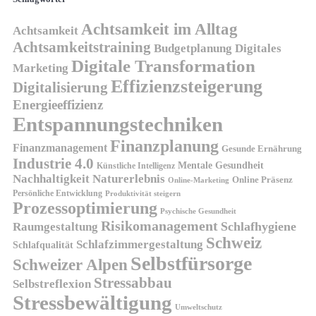
Achtsamkeit im Alltag
Achtsamkeit
Achtsamkeitstraining
Budgetplanung
Digitales
Digitale Transformation
Marketing
Effizienzsteigerung
Digitalisierung
Energieeffizienz
Entspannungstechniken
Finanzplanung
Finanzmanagement
Gesunde Ernährung
Industrie 4.0
Mentale Gesundheit
Künstliche Intelligenz
Nachhaltigkeit
Naturerlebnis
Online Präsenz
Online-Marketing
Persönliche Entwicklung
Produktivität steigern
Prozessoptimierung
Psychische Gesundheit
Risikomanagement
Schlafhygiene
Raumgestaltung
Schweiz
Schlafzimmergestaltung
Schlafqualität
Selbstfürsorge
Schweizer Alpen
Stressabbau
Selbstreflexion
Stressbewältigung
Umweltschutz