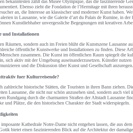
den bekanntesten zählt das Musée Olympique, das die faszinierende Ges
mentiert. Ebenso zieht die Fondation de l’Hermitage mit ihren heraus
sucher an, die Interesse an klassischer und moderner Kunst haben. Wei
alerien in Lausanne, wie die Galerie d’art du Palais de Rumine, in der 
können Kunstliebhaber unvergessliche Begegnungen mit kreativen Arbe
 und Installationen
nen Räumen, sondern auch im Freien blüht die Kunstszene Lausanne au
ahlreiche öffentliche Kunstwerke und Installationen zu finden. Diese Ar
 Menschen zusammen. Die Kunst im öffentlichen Raum spiegelt die kult
in, sich aktiv mit der Umgebung auseinanderzusetzen. Künstler nutzen 
munizieren und die Diskussion über Kunst und Gesellschaft anzuregen
traktiv fuer Kulturreisende?
 zahlreiche historische Stätten, die Touristen in ihren Bann ziehen. Die
ten Lausanne, die nicht nur schön anzusehen sind, sondern auch viel ü
nem Rundgang durch die charmanten Straßen der Altstadt Lausanne fi
 und Plätze, die den historischen Charakter der Stadt widerspiegeln.
digkeiten
ie imposante Kathedrale Notre-Dame nicht entgehen lassen, die aus dem
otik bietet einen faszinierenden Blick auf die Architektur der damalige