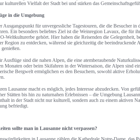
ur kulturellen Vielfalt der Stadt bei und stärken das Gemeinschaftsgefüh
lüge in die Umgebung
ler Ausgangspunkt für unvergessliche Tagestouren, die die Besucher in
. Ein besonders beliebtes Ziel ist die Weinregion Lavaux, die für ihre
eltkulturerbe gehört. Hier haben die Reisenden die Gelegenheit, be
r Region zu entdecken, während sie gleichzeitig die beeindruckende A
 genießen.
ür Ausflüge sind die nahen Alpen, die eine atemberaubende Naturkuliss
 Monaten oder beim Skifahren in der Wintersaison, die Alpen sind ei
lerische Bergwelt ermöglichen es den Besuchern, sowohl aktive Erholun
en.
ouren Lausanne macht es möglich, jedes Interesse abzudecken. Von ge
her Stätten bis hin zu naturnahen Erlebnissen – die Umgebung Lausanne
thalt in der Stadt nicht nur kulturell, sondern auch zu einem aktiven Na
ng befriedigt.
iten sollte man in Lausanne nicht verpassen?
nswürdigkeiten in Lausanne zählen die Kathedrale Notre-Dame, das P