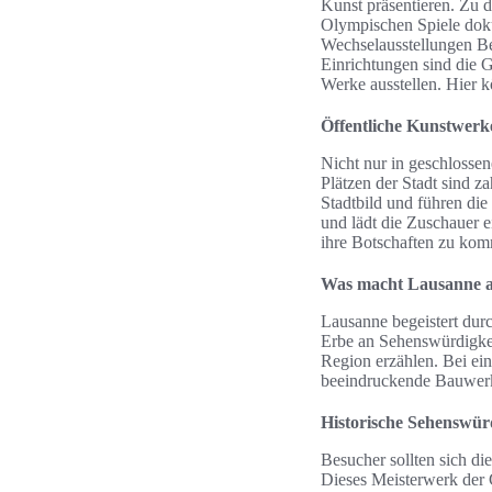
Kunst präsentieren. Zu 
Olympischen Spiele doku
Wechselausstellungen Be
Einrichtungen sind die G
Werke ausstellen. Hier 
Öffentliche Kunstwerke
Nicht nur in geschlosse
Plätzen der Stadt sind z
Stadtbild und führen die
und lädt die Zuschauer e
ihre Botschaften zu kom
Was macht Lausanne at
Lausanne begeistert durch
Erbe an Sehenswürdigkei
Region erzählen. Bei ei
beeindruckende Bauwerke
Historische Sehenswür
Besucher sollten sich d
Dieses Meisterwerk der G