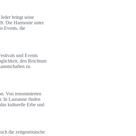
Jeder bringt seine
fft. Die Harmonie unter
en Events, die
Festivals und Events
Möglichkeit, den Reichtum
kanntschaften zu
gion. Von renommierten
r. In Lausanne finden
das kulturelle Erbe und
uch die zeitgenössische