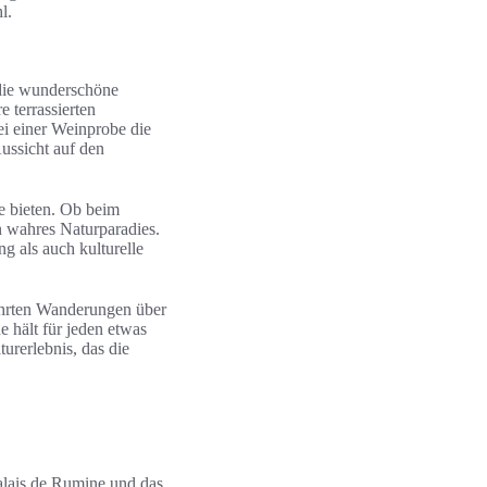
l.
 die wunderschöne
 terrassierten
i einer Weinprobe die
ussicht auf den
e bieten. Ob beim
n wahres Naturparadies.
g als auch kulturelle
führten Wanderungen über
 hält für jeden etwas
turerlebnis, das die
alais de Rumine und das