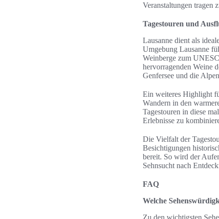
Veranstaltungen tragen z
Tagestouren und Ausf
Lausanne dient als idea
Umgebung Lausanne führen
Weinberge zum UNESCO-W
hervorragenden Weine de
Genfersee und die Alpen
Ein weiteres Highlight f
Wandern in den warmeren
Tagestouren in diese ma
Erlebnisse zu kombinier
Die Vielfalt der Tagest
Besichtigungen historisc
bereit. So wird der Aufen
Sehnsucht nach Entdecku
FAQ
Welche Sehenswürdigke
Zu den wichtigsten Sehe