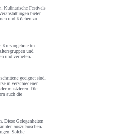
. Kulinarische Festivals
Veranstaltungen bieten
innen und Köchen zu
ige Kursangebote im
 Altersgruppen und
en und vertiefen.
schrittene geeignet sind.
rse in verschiedenen
oder musizieren. Die
ern auch die
en. Diese Gelegenheiten
sinnten auszutauschen.
ungen. Solche