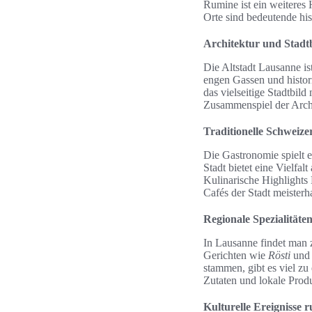
Rumine ist ein weiteres 
Orte sind bedeutende his
Architektur und Stadt
Die Altstadt Lausanne is
engen Gassen und histori
das vielseitige Stadtbil
Zusammenspiel der Arch
Traditionelle Schweiz
Die Gastronomie spielt e
Stadt bietet eine Vielfalt
Kulinarische Highlights 
Cafés der Stadt meisterh
Regionale Spezialitäte
In Lausanne findet man 
Gerichten wie
Rösti
un
stammen, gibt es viel z
Zutaten und lokale Produ
Kulturelle Ereignisse