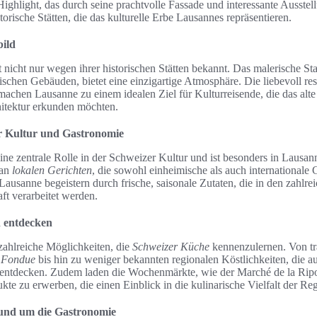
Highlight, das durch seine prachtvolle Fassade und interessante Ausstel
torische Stätten, die das kulturelle Erbe Lausannes repräsentieren.
bild
t nicht nur wegen ihrer historischen Stätten bekannt. Das malerische St
schen Gebäuden, bietet eine einzigartige Atmosphäre. Die liebevoll r
d machen Lausanne zu einem idealen Ziel für Kulturreisende, die das alt
itektur erkunden möchten.
er Kultur und Gastronomie
ine zentrale Rolle in der Schweizer Kultur und ist besonders in Lausan
 an
lokalen Gerichten
, die sowohl einheimische als auch internationale 
Lausanne begeistern durch frische, saisonale Zutaten, die in den zahlre
aft verarbeitet werden.
n entdecken
zahlreiche Möglichkeiten, die
Schweizer Küche
kennenzulernen. Von tr
d
Fondue
bis hin zu weniger bekannten regionalen Köstlichkeiten, die 
u entdecken. Zudem laden die Wochenmärkte, wie der Marché de la Ripo
kte zu erwerben, die einen Einblick in die kulinarische Vielfalt der Reg
 rund um die Gastronomie