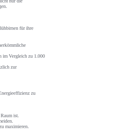
icht nur die
gen.
ühbirnen für ihre
herkömmliche
 im Vergleich zu 1.000
lich zur
Energieeffizienz zu
 Raum ist.
meiden.
 zu maximieren.