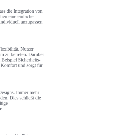
ass die Integration von
hen eine einfache
individuell anzupassen
exibilität. Nutzer
m zu betreten. Darüber
eispiel Sicherheits-
 Komfort und sorgt für
 Designs. Immer mehr
en. Dies schließt die
tige
ve