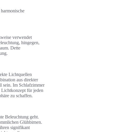
e harmonische
lsweise verwendet
leuchtung, hingegen,
Raum. Dette
ung.
ekte Lichtquellen
ination aus direkter
ll sein. Im Schlafzimmer
 Lichtkonzept für jeden
häre zu schaffen.
nte Beleuchtung geht.
kömmlichen Glühbirnen.
hren signifikant