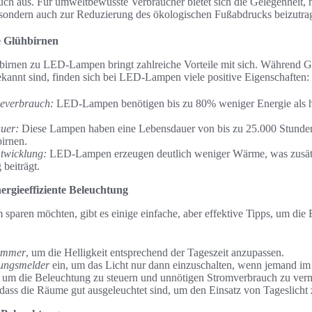
ch aus. Für umweltbewusste Verbraucher bietet sich die Gelegenheit, n
sondern auch zur Reduzierung des ökologischen Fußabdrucks beizutra
 Glühbirnen
rnen zu LED-Lampen bringt zahlreiche Vorteile mit sich. Während Gl
annt sind, finden sich bei LED-Lampen viele positive Eigenschaften:
ieverbrauch:
LED-Lampen benötigen bis zu 80% weniger Energie als 
uer:
Diese Lampen haben eine Lebensdauer von bis zu 25.000 Stunden
irnen.
twicklung:
LED-Lampen erzeugen deutlich weniger Wärme, was zusätz
beiträgt.
nergieeffiziente Beleuchtung
m sparen möchten, gibt es einige einfache, aber effektive Tipps, um die 
immer
, um die Helligkeit entsprechend der Tageszeit anzupassen.
ungsmelder
ein, um das Licht nur dann einzuschalten, wenn jemand im
, um die Beleuchtung zu steuern und unnötigen Stromverbrauch zu ver
, dass die Räume gut ausgeleuchtet sind, um den Einsatz von Tageslicht