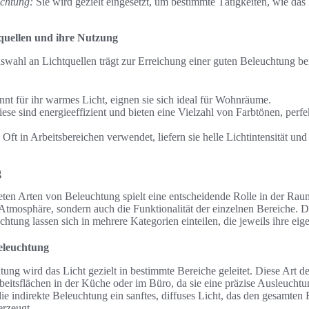
uchtung:
Sie wird gezielt eingesetzt, um bestimmte Tätigkeiten, wie da
tquellen und ihre Nutzung
swahl an Lichtquellen trägt zur Erreichung einer guten Beleuchtung be
nt für ihr warmes Licht, eignen sie sich ideal für Wohnräume.
ese sind energieeffizient und bieten eine Vielzahl von Farbtönen, perfe
Oft in Arbeitsbereichen verwendet, liefern sie helle Lichtintensität und
g
ten Arten von Beleuchtung spielt eine entscheidende Rolle in der Raum
e Atmosphäre, sondern auch die Funktionalität der einzelnen Bereiche. 
htung lassen sich in mehrere Kategorien einteilen, die jeweils ihre eig
Beleuchtung
tung wird das Licht gezielt in bestimmte Bereiche geleitet. Diese Art d
beitsflächen in der Küche oder im Büro, da sie eine präzise Ausleuchtu
ie indirekte Beleuchtung ein sanftes, diffuses Licht, das den gesamte
rzeugt.