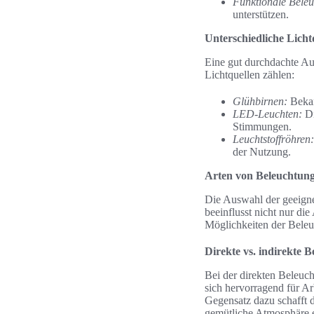
Funktionale Bele
unterstützen.
Unterschiedliche Lich
Eine gut durchdachte Au
Lichtquellen zählen:
Glühbirnen:
Bekan
LED-Leuchten:
Di
Stimmungen.
Leuchtstoffröhren:
der Nutzung.
Arten von Beleuchtun
Die Auswahl der geeigne
beeinflusst nicht nur di
Möglichkeiten der Beleuc
Direkte vs. indirekte 
Bei der direkten Beleuch
sich hervorragend für Ar
Gegensatz dazu schafft d
gemütliche Atmosphäre e