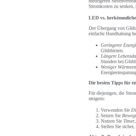
niedrigeren Stromverbrau
Stromkosten zu senken, 
LED vs. herkömmliche
Der Übergang von Glühbi
einfache Handhabung bek
Geringerer Energ
Glühbirnen.
Längere Lebensda
Stunden bei Glühb
Weniger Wärmeen
Energieeinsparung 
Die besten Tipps für e
Für diejenigen, die Stro
steigern:
Verwenden Sie
D
Setzen Sie
Beweg
Nutzen Sie
Timer
Stellen Sie sicher