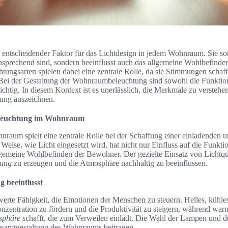
 entscheidender Faktor für das Lichtdesign in jedem Wohnraum. Sie sorg
sprechend sind, sondern beeinflusst auch das allgemeine Wohlbefinde
tungsarten spielen dabei eine zentrale Rolle, da sie Stimmungen schaff
i der Gestaltung der Wohnraumbeleuchtung sind sowohl die Funktional
ichtig. In diesem Kontext ist es unerlässlich, die Merkmale zu verstehen
ung auszeichnen.
eleuchtung im Wohnraum
raum spielt eine zentrale Rolle bei der Schaffung einer einladenden 
ise, wie Licht eingesetzt wird, hat nicht nur Einfluss auf die Funktio
lgemeine Wohlbefinden der Bewohner. Der gezielte Einsatz von Lichtque
mung
zu erzeugen und die Atmosphäre nachhaltig zu beeinflussen.
 beeinflusst
erte Fähigkeit, die Emotionen der Menschen zu steuern. Helles, kühles
nzentration zu fördern und die Produktivität zu steigern, während war
sphäre
schafft, die zum Verweilen einlädt. Die Wahl der Lampen und d
esamtgestaltung des Wohnraums beitragen.