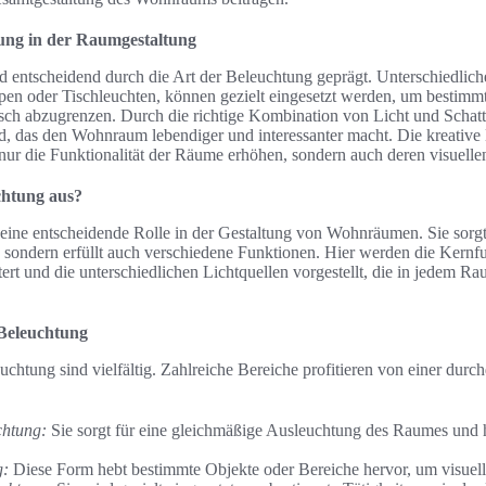
tung in der Raumgestaltung
d entscheidend durch die Art der Beleuchtung geprägt. Unterschiedlich
n oder Tischleuchten, können gezielt eingesetzt werden, um bestimm
sch abzugrenzen. Durch die richtige Kombination von Licht und Schatte
, das den Wohnraum lebendiger und interessanter macht. Die kreativ
ur die Funktionalität der Räume erhöhen, sondern auch deren visuellen
chtung aus?
eine entscheidende Rolle in der Gestaltung von Wohnräumen. Sie sorgt 
ondern erfüllt auch verschiedene Funktionen. Hier werden die Kernf
ert und die unterschiedlichen Lichtquellen vorgestellt, die in jedem R
Beleuchtung
chtung sind vielfältig. Zahlreiche Bereiche profitieren von einer durc
chtung:
Sie sorgt für eine gleichmäßige Ausleuchtung des Raumes und hil
g:
Diese Form hebt bestimmte Objekte oder Bereiche hervor, um visuelle