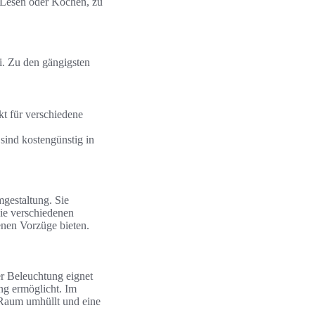
s Lesen oder Kochen, zu
i. Zu den gängigsten
kt für verschiedene
 sind kostengünstig in
gestaltung. Sie
Die verschiedenen
enen Vorzüge bieten.
er Beleuchtung eignet
ng ermöglicht. Im
n Raum umhüllt und eine