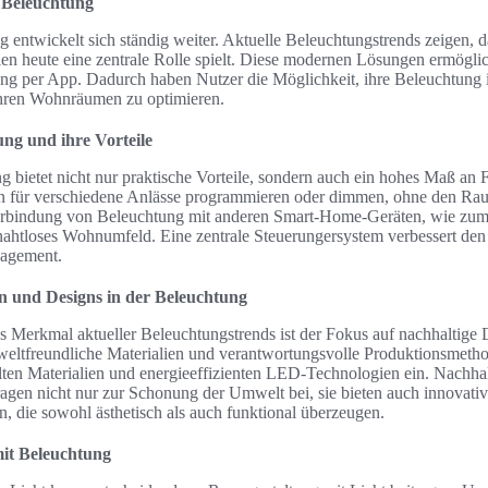
r Beleuchtung
 entwickelt sich ständig weiter. Aktuelle Beleuchtungstrends zeigen, d
 heute eine zentrale Rolle spielt. Diese modernen Lösungen ermöglic
ng per App. Dadurch haben Nutzer die Möglichkeit, ihre Beleuchtung 
ihren Wohnräumen zu optimieren.
g und ihre Vorteile
ietet nicht nur praktische Vorteile, sondern auch ein hohes Maß an Fl
 für verschiedene Anlässe programmieren oder dimmen, ohne den Rau
erbindung von Beleuchtung mit anderen Smart-Home-Geräten, wie zum B
nahtloses Wohnumfeld. Eine zentrale Steuerungersystem verbessert den
nagement.
en und Designs in der Beleuchtung
es Merkmal aktueller Beleuchtungstrends ist der Fokus auf nachhaltige
weltfreundliche Materialien und verantwortungsvolle Produktionsmethod
en Materialien und energieeffizienten LED-Technologien ein. Nachhal
agen nicht nur zur Schonung der Umwelt bei, sie bieten auch innovati
, die sowohl ästhetisch als auch funktional überzeugen.
mit Beleuchtung