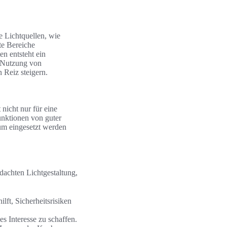
e Lichtquellen, wie
te Bereiche
n entsteht ein
e Nutzung von
 Reiz steigern.
nicht nur für eine
unktionen von guter
aum eingesetzt werden
hdachten Lichtgestaltung,
ft, Sicherheitsrisiken
s Interesse zu schaffen.