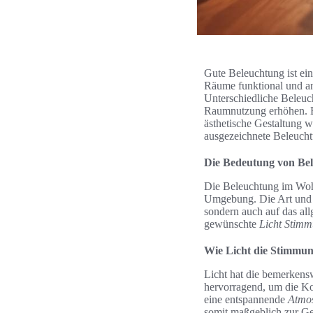
Gute Beleuchtung ist ein
Räume funktional und an
Unterschiedliche Beleuch
Raumnutzung erhöhen. Be
ästhetische Gestaltung w
ausgezeichnete Beleucht
Die Bedeutung von B
Die Beleuchtung im Wohn
Umgebung. Die Art und We
sondern auch auf das al
gewünschte
Licht Stim
Wie Licht die Stimmung
Licht hat die bemerkensw
hervorragend, um die Ko
eine entspannende
Atmo
somit maßgeblich zur G