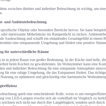
tnis zwischen direkter und indirekter Beleuchtung ist wichtig, um ein
n.
nt- und Ambientebeleuchtung
spezifische Objekte oder besondere Bereiche hervor. Sie kann beispie
der interessante Möbelstücke ins Rampenlicht zu rücken. Ambientebe
ende Ausleuchtung und schafft ein einladendes Gesamtgefühl in einem 
erstützt eine entspannende Umgebung und fördert eine positive Stimm
ng für unterschiedliche Räume
 ist in jedem Raum von großer Bedeutung. In der Küche sind helle, dir
cherheit beim Kochen zu gewährleisten. Im Wohnzimmer kann eine Komb
iten und indirekter Beleuchtung für eine entspannte Atmosphäre sinnvo
ng für eine ruhige Umgebung, die das Entspannen fördert. Das richtige
e Nutzung zu optimieren und gleichzeitig eine harmonische Wohnatmosp
ieeffizienz
eleuchtung spielt eine entscheidende Rolle, wenn es um energieeffizie
ng von LED-Lampen erweist sich als vorteilhaft im Vergleich zu her
eichnen sich nicht nur durch ihre Langlebigkeit, sondern auch durch i