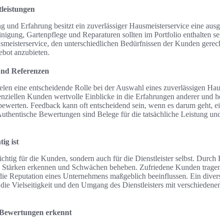
tleistungen
g und Erfahrung besitzt ein zuverlässiger Hausmeisterservice eine aus
nigung, Gartenpflege und Reparaturen sollten im Portfolio enthalten se
meisterservice, den unterschiedlichen Bedürfnissen der Kunden gerec
bot anzubieten.
nd Referenzen
en eine entscheidende Rolle bei der Auswahl eines zuverlässigen Haus
ziellen Kunden wertvolle Einblicke in die Erfahrungen anderer und hel
 bewerten. Feedback kann oft entscheidend sein, wenn es darum geht, 
 Authentische Bewertungen sind Belege für die tatsächliche Leistung un
ig ist
wichtig für die Kunden, sondern auch für die Dienstleister selbst. Du
e Stärken erkennen und Schwächen beheben. Zufriedene Kunden tragen 
die Reputation eines Unternehmens maßgeblich beeinflussen. Ein dive
die Vielseitigkeit und den Umgang des Dienstleisters mit verschiedenen
 Bewertungen erkennt