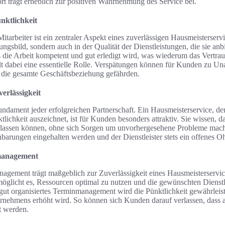
 trägt erheblich zur positiven Wahrnehmung des Service bei.
nktlichkeit
Mitarbeiter ist ein zentraler Aspekt eines zuverlässigen Hausmeisterservic
ngsbild, sondern auch in der Qualität der Dienstleistungen, die sie an
 die Arbeit kompetent und gut erledigt wird, was wiederum das Vertraue
ielt dabei eine essentielle Rolle. Verspätungen können für Kunden zu U
 die gesamte Geschäftsbeziehung gefährden.
erlässigkeit
Fundament jeder erfolgreichen Partnerschaft. Ein Hausmeisterservice, de
tlichkeit auszeichnet, ist für Kunden besonders attraktiv. Sie wissen, da
erlassen können, ohne sich Sorgen um unvorhergesehene Probleme ma
barungen eingehalten werden und der Dienstleister stets ein offenes Ohr
management
agement trägt maßgeblich zur Zuverlässigkeit eines Hausmeisterservice
möglicht es, Ressourcen optimal zu nutzen und die gewünschten Dienstl
 gut organisiertes Terminmanagement wird die Pünktlichkeit gewährleis
ernehmens erhöht wird. So können sich Kunden darauf verlassen, dass a
gt werden.