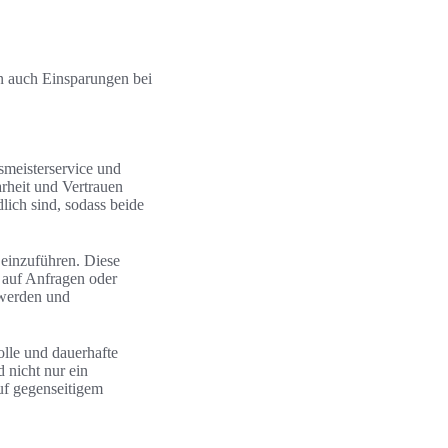
rn auch Einsparungen bei
smeisterservice und
rheit und Vertrauen
dlich sind, sodass beide
 einzuführen. Diese
 auf Anfragen oder
 werden und
olle und dauerhafte
 nicht nur ein
uf gegenseitigem