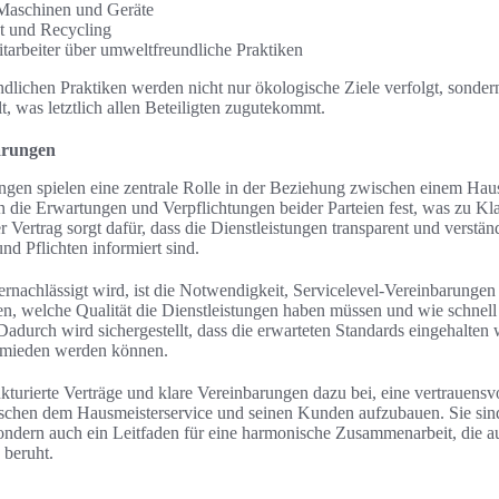
 Maschinen und Geräte
 und Recycling
tarbeiter über umweltfreundliche Praktiken
dlichen Praktiken werden nicht nur ökologische Ziele verfolgt, sonde
t, was letztlich allen Beteiligten zugutekommt.
arungen
ngen spielen eine zentrale Rolle in der Beziehung zwischen einem Hau
 die Erwartungen und Verpflichtungen beider Parteien fest, was zu Kla
er Vertrag sorgt dafür, dass die Dienstleistungen transparent und verstän
nd Pflichten informiert sind.
ernachlässigt wird, ist die Notwendigkeit, Servicelevel-Vereinbarungen
en, welche Qualität die Dienstleistungen haben müssen und wie schnell
Dadurch wird sichergestellt, dass die erwarteten Standards eingehalten
rmieden werden können.
ukturierte Verträge und klare Vereinbarungen dazu bei, eine vertrauensv
chen dem Hausmeisterservice und seinen Kunden aufzubauen. Sie sind
ondern auch ein Leitfaden für eine harmonische Zusammenarbeit, die a
 beruht.