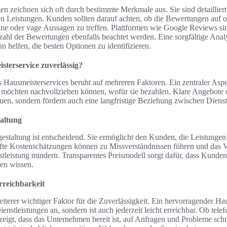
 zeichnen sich oft durch bestimmte Merkmale aus. Sie sind detailliert
ten Leistungen. Kunden sollten darauf achten, ob die Bewertungen auf 
eine oder vage Aussagen zu treffen. Plattformen wie Google Reviews si
zahl der Bewertungen ebenfalls beachtet werden. Eine sorgfältige Anal
helfen, die besten Optionen zu identifizieren.
terservice zuverlässig?
s Hausmeisterservices beruht auf mehreren Faktoren. Ein zentraler Aspek
 möchten nachvollziehen können, wofür sie bezahlen. Klare Angebote 
auen, sondern fördern auch eine langfristige Beziehung zwischen Diens
taltung
gestaltung ist entscheidend. Sie ermöglicht den Kunden, die Leistunge
afte Kostenschätzungen können zu Missverständnissen führen und das V
stleistung mindern. Transparentes Preismodell sorgt dafür, dass Kunden
zen wissen.
reichbarkeit
iterer wichtiger Faktor für die Zuverlässigkeit. Ein hervorragender Hau
enstleistungen an, sondern ist auch jederzeit leicht erreichbar. Ob tele
 zeigt, dass das Unternehmen bereit ist, auf Anfragen und Probleme schn