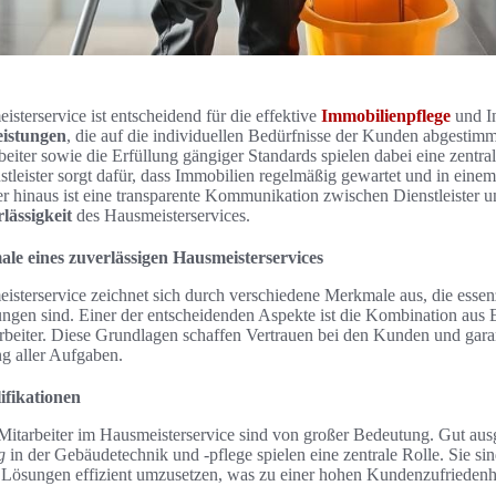
isterservice ist entscheidend für die effektive
Immobilienpflege
und In
eistungen
, die auf die individuellen Bedürfnisse der Kunden abgestimm
eiter sowie die Erfüllung gängiger Standards spielen dabei eine zentral
tleister sorgt dafür, dass Immobilien regelmäßig gewartet und in eine
r hinaus ist eine transparente Kommunikation zwischen Dienstleister
lässigkeit
des Hausmeisterservices.
le eines zuverlässigen Hausmeisterservices
isterservice zeichnet sich durch verschiedene Merkmale aus, die essenzi
ungen sind. Einer der entscheidenden Aspekte ist die Kombination aus
rbeiter. Diese Grundlagen schaffen Vertrauen bei den Kunden und gara
ng aller Aufgaben.
fikationen
Mitarbeiter im Hausmeisterservice sind von großer Bedeutung. Gut ausg
g
in der Gebäudetechnik und -pflege spielen eine zentrale Rolle. Sie si
 Lösungen effizient umzusetzen, was zu einer hohen Kundenzufriedenhe