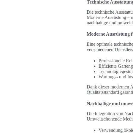
Technische Ausstattun
Die technische Ausstattu
Moderne Ausrüstung ermö
nachhaltige und umweltf
Moderne Ausrüstung fü
Eine optimale technisch
verschiedenen Dienstleis
Professionelle Re
Effiziente Garteng
Technologiegestü
Wartungs- und Ins
Dank dieser modernen Au
Qualitätsstandard garanti
Nachhaltige und umwel
Die Integration von Nach
Umweltschonende Methode
Verwendung ökolo