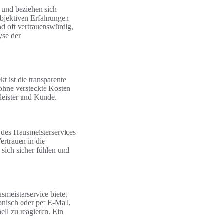
 und beziehen sich
objektiven Erfahrungen
nd oft vertrauenswürdig,
yse der
t ist die transparente
ohne versteckte Kosten
tleister und Kunde.
n des Hausmeisterservices
ertrauen in die
 sich sicher fühlen und
smeisterservice bietet
fonisch oder per E-Mail,
ell zu reagieren. Ein