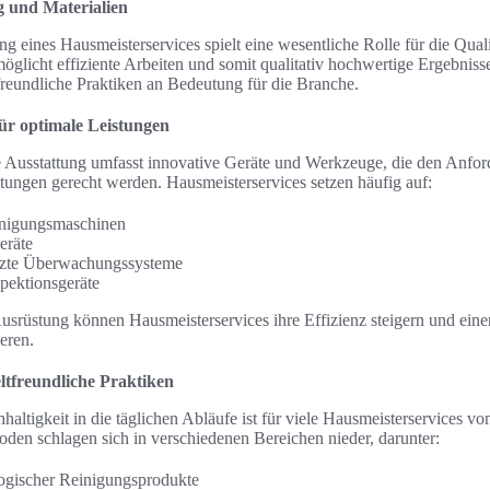
g und Materialien
ng eines Hausmeisterservices spielt eine wesentliche Rolle für die Quali
glicht effiziente Arbeiten und somit qualitativ hochwertige Ergebniss
reundliche Praktiken an Bedeutung für die Branche.
r optimale Leistungen
e Ausstattung umfasst innovative Geräte und Werkzeuge, die den Anfo
tungen gerecht werden. Hausmeisterservices setzen häufig auf:
inigungsmaschinen
eräte
tzte Überwachungssysteme
pektionsgeräte
srüstung können Hausmeisterservices ihre Effizienz steigern und ein
eren.
tfreundliche Praktiken
haltigkeit in die täglichen Abläufe ist für viele Hausmeisterservices vo
n schlagen sich in verschiedenen Bereichen nieder, darunter:
gischer Reinigungsprodukte