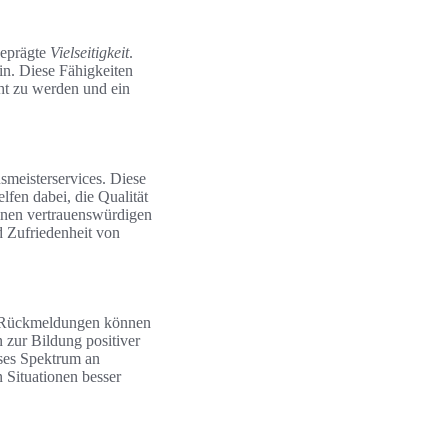
geprägte
Vielseitigkeit
.
in. Diese Fähigkeiten
ht zu werden und ein
meisterservices. Diese
fen dabei, die Qualität
einen vertrauenswürdigen
d Zufriedenheit von
rch Rückmeldungen können
zur Bildung positiver
rses Spektrum an
 Situationen besser