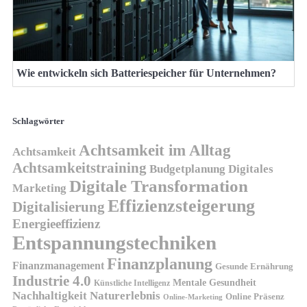
Wie entwickeln sich Batteriespeicher für Unternehmen?
Schlagwörter
Achtsamkeit im Alltag
Achtsamkeit
Achtsamkeitstraining
Budgetplanung
Digitales
Digitale Transformation
Marketing
Effizienzsteigerung
Digitalisierung
Energieeffizienz
Entspannungstechniken
Finanzplanung
Finanzmanagement
Gesunde Ernährung
Industrie 4.0
Mentale Gesundheit
Künstliche Intelligenz
Nachhaltigkeit
Naturerlebnis
Online Präsenz
Online-Marketing