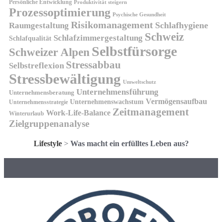
Persönliche Entwicklung
Produktivität steigern
Prozessoptimierung
Psychische Gesundheit
Risikomanagement
Schlafhygiene
Raumgestaltung
Schweiz
Schlafzimmergestaltung
Schlafqualität
Selbstfürsorge
Schweizer Alpen
Stressabbau
Selbstreflexion
Stressbewältigung
Umweltschutz
Unternehmensführung
Unternehmensberatung
Vermögensaufbau
Unternehmenswachstum
Unternehmensstrategie
Zeitmanagement
Work-Life-Balance
Winterurlaub
Zielgruppenanalyse
Lifestyle
>
Was macht ein erfülltes Leben aus?