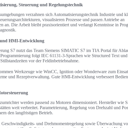
isierung, Steuerung und Regelungstechnik
umgebungen verzahnen sich Automatisierungstechnik Industrie und kla
teuerungsarchitekturen, visualisieren Prozesse und passen Antriebe an
 an. Die Arbeit bleibt praxisorientiert und verlangt Kenntnisse in Pr
agnostik.
und HMI-Entwicklung
rung S7 nutzt das Team Siemens SIMATIC S7 im TIA Portal für Abla
 Programmierung folgt IEC 61131-3-Sprachen wie Structured Text und 
Stillstandzeiten vor der Feldinbetriebnahme.
ommen Werkzeuge wie WinCC, Ignition oder Wonderware zum Einsatz
larme und Rezeptverwaltung. Gute HMI-Entwicklung verbessert Bedien
Motorsteuerung
nzumrichter werden passend zu Motoren dimensioniert. Hersteller wi
tten weit verbreitet. Parametrierung, Regelung von Drehzahl und Pos
n den langfristigen Betrieb.
n Geschwindigkeits- und Drehmomentregelung sowie Überwachung v