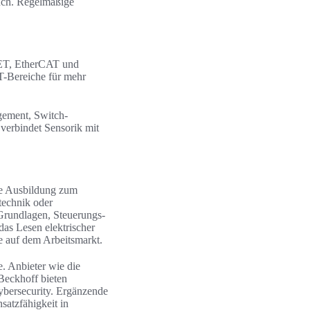
auch. Regelmäßige
NET, EtherCAT und
T-Bereiche für mehr
gement, Switch-
 verbindet Sensorik mit
ale Ausbildung zum
technik oder
Grundlagen, Steuerungs-
as Lesen elektrischer
e auf dem Arbeitsmarkt.
. Anbieter wie die
Beckhoff bieten
Cybersecurity. Ergänzende
satzfähigkeit in