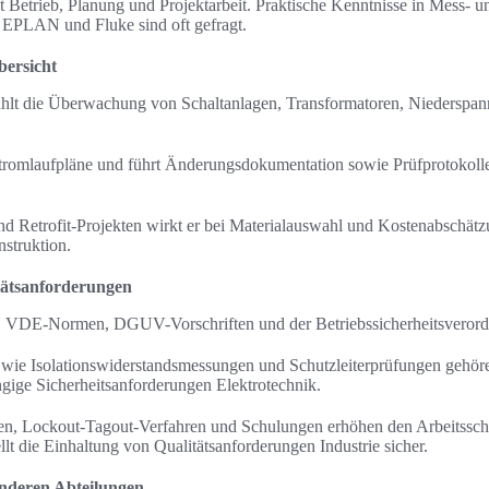
t Betrieb, Planung und Projektarbeit. Praktische Kenntnisse in Mess- 
 EPLAN und Fluke sind oft gefragt.
ersicht
hlt die Überwachung von Schaltanlagen, Transformatoren, Niederspan
, Stromlaufpläne und führt Änderungsdokumentation sowie Prüfprotokoll
d Retrofit-Projekten wirkt er bei Materialauswahl und Kostenabschä
nstruktion.
itätsanforderungen
 VDE-Normen, DGUV-Vorschriften und der Betriebssicherheitsverordnu
ie Isolationswiderstandsmessungen und Schutzleiterprüfungen gehöre
ige Sicherheitsanforderungen Elektrotechnik.
n, Lockout-Tagout-Verfahren und Schulungen erhöhen den Arbeitsschu
lt die Einhaltung von Qualitätsanforderungen Industrie sicher.
nderen Abteilungen