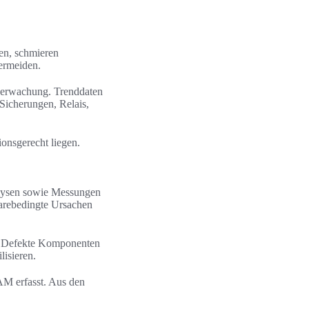
gen, schmieren
ermeiden.
berwachung. Trenddaten
 Sicherungen, Relais,
onsgerecht liegen.
alysen sowie Messungen
warebedingte Ursachen
d. Defekte Komponenten
lisieren.
AM erfasst. Aus den