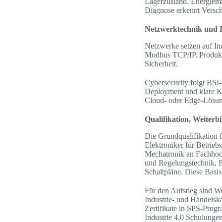
Lagerzustand. Energiema
Diagnose erkennt Versch
Netzwerktechnik und 
Netzwerke setzen auf I
Modbus TCP/IP. Produkt
Sicherheit.
Cybersecurity folgt BSI
Deployment und klare Ken
Cloud- oder Edge-Lösun
Qualifikation, Weiter
Die Grundqualifikation f
Elektroniker für Betrie
Mechatronik an Fachhoch
und Regelungstechnik, E
Schaltpläne. Diese Basis
Für den Aufstieg sind W
Industrie- und Handels
Zertifikate in SPS-Progr
Industrie 4.0 Schulunge