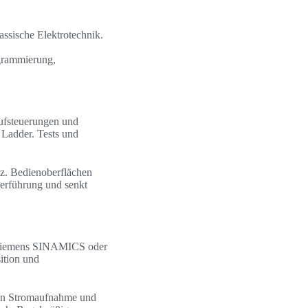
ssische Elektrotechnik.
ogrammierung,
ufsteuerungen und
Ladder. Tests und
. Bedienoberflächen
erführung und senkt
e Siemens SINAMICS oder
ition und
on Stromaufnahme und