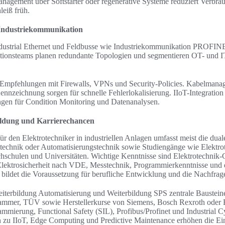
nagement über Softstarter oder regenerative Systeme reduziert Verbr
leiß früh.
Industriekommunikation
ndustrial Ethernet und Feldbusse wie Industriekommunikation PROFI
ionsteams planen redundante Topologien und segmentieren OT- und I
-Empfehlungen mit Firewalls, VPNs und Security-Policies. Kabelmana
nzeichnung sorgen für schnelle Fehlerlokalisierung. IIoT-Integration
gen für Condition Monitoring und Datenanalysen.
bildung und Karrierechancen
ür den Elektrotechniker in industriellen Anlagen umfasst meist die du
bstechnik oder Automatisierungstechnik sowie Studiengänge wie Elektro
schulen und Universitäten. Wichtige Kenntnisse sind Elektrotechnik-
lektrosicherheit nach VDE, Messtechnik, Programmierkenntnisse und d
 bildet die Voraussetzung für berufliche Entwicklung und die Nachfrag
eiterbildung Automatisierung und Weiterbildung SPS zentrale Bausteine
kammer, TÜV sowie Herstellerkurse von Siemens, Bosch Rexroth oder 
ammierung, Functional Safety (SIL), Profibus/Profinet und Industrial 
n zu IIoT, Edge Computing und Predictive Maintenance erhöhen die Ein