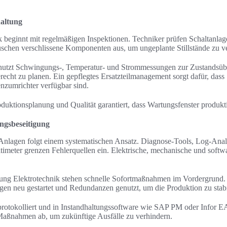
altung
k beginnt mit regelmäßigen Inspektionen. Techniker prüfen Schaltanla
uschen verschlissene Komponenten aus, um ungeplante Stillstände zu v
 nutzt Schwingungs-, Temperatur- und Strommessungen zur Zustandsü
recht zu planen. Ein gepflegtes Ersatzteilmanagement sorgt dafür, dass
zumrichter verfügbar sind.
uktionsplanung und Qualität garantiert, dass Wartungsfenster produkti
ngsbeseitigung
e Anlagen folgt einem systematischen Ansatz. Diagnose‑Tools, Log‑An
timeter grenzen Fehlerquellen ein. Elektrische, mechanische und soft
igung Elektrotechnik stehen schnelle Sofortmaßnahmen im Vordergrun
gen neu gestartet und Redundanzen genutzt, um die Produktion zu stabi
rotokolliert und in Instandhaltungssoftware wie SAP PM oder Infor E
Maßnahmen ab, um zukünftige Ausfälle zu verhindern.