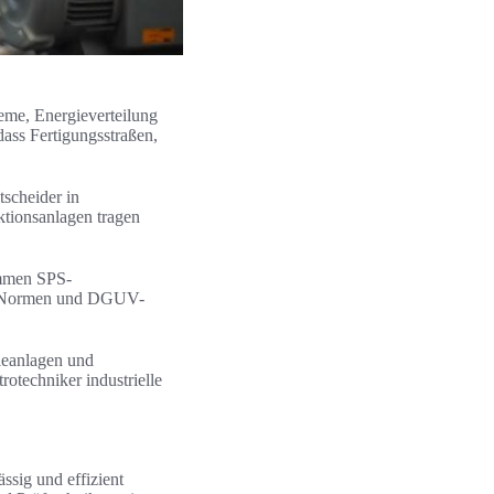
teme, Energieverteilung
ass Fertigungsstraßen,
tscheider in
ktionsanlagen tragen
ommen SPS-
N-Normen und DGUV-
ieanlagen und
otechniker industrielle
ässig und effizient