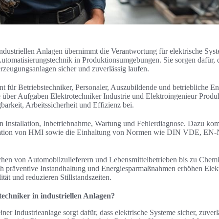
industriellen Anlagen übernimmt die Verantwortung für elektrische Sys
utomatisierungstechnik in Produktionsumgebungen. Sie sorgen dafür, d
zeugungsanlagen sicher und zuverlässig laufen.
ant für Betriebstechniker, Personaler, Auszubildende und betriebliche En
 über Aufgaben Elektrotechniker Industrie und Elektroingenieur Produ
arkeit, Arbeitssicherheit und Effizienz bei.
n Installation, Inbetriebnahme, Wartung und Fehlerdiagnose. Dazu k
ration von HMI sowie die Einhaltung von Normen wie DIN VDE, E
ichen von Automobilzulieferern und Lebensmittelbetrieben bis zu Chem
h präventive Instandhaltung und Energiesparmaßnahmen erhöhen Elektr
tät und reduzieren Stillstandszeiten.
echniker in industriellen Anlagen?
iner Industrieanlage sorgt dafür, dass elektrische Systeme sicher, zuverl