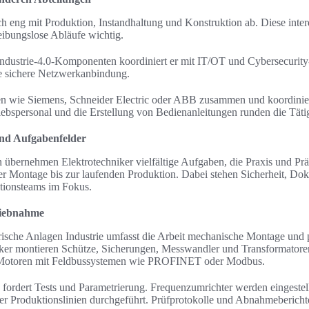
h eng mit Produktion, Instandhaltung und Konstruktion ab. Diese interd
eibungslose Abläufe wichtig.
 Industrie-4.0-Komponenten koordiniert er mit IT/OT und Cybersecurity
 sichere Netzwerkanbindung.
nten wie Siemens, Schneider Electric oder ABB zusammen und koordini
ebspersonal und die Erstellung von Bedienanleitungen runden die Tätig
und Aufgabenfelder
en übernehmen Elektrotechniker vielfältige Aufgaben, die Praxis und Prä
der Montage bis zur laufenden Produktion. Dabei stehen Sicherheit, D
ionsteams im Fokus.
triebnahme
ktrische Anlagen Industrie umfasst die Arbeit mechanische Montage und
ker montieren Schütze, Sicherungen, Messwandler und Transformatore
 Motoren mit Feldbussystemen wie PROFINET oder Modbus.
fordert Tests und Parametrierung. Frequenzumrichter werden eingestel
der Produktionslinien durchgeführt. Prüfprotokolle und Abnahmeberich