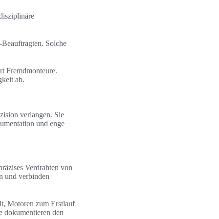
isziplinäre
-Beauftragten. Solche
ert Fremdmonteure.
keit ab.
zision verlangen. Sie
okumentation und enge
 präzises Verdrahten von
n und verbinden
lt, Motoren zum Erstlauf
te dokumentieren den