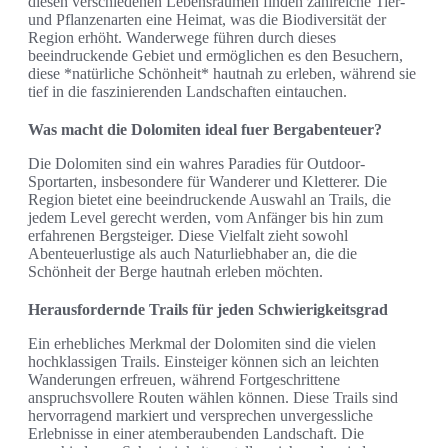
diesen verschiedenen Lebensräumen finden zahlreiche Tier-
und Pflanzenarten eine Heimat, was die Biodiversität der
Region erhöht. Wanderwege führen durch dieses
beeindruckende Gebiet und ermöglichen es den Besuchern,
diese *natürliche Schönheit* hautnah zu erleben, während sie
tief in die faszinierenden Landschaften eintauchen.
Was macht die Dolomiten ideal fuer Bergabenteuer?
Die Dolomiten sind ein wahres Paradies für Outdoor-
Sportarten, insbesondere für Wanderer und Kletterer. Die
Region bietet eine beeindruckende Auswahl an Trails, die
jedem Level gerecht werden, vom Anfänger bis hin zum
erfahrenen Bergsteiger. Diese Vielfalt zieht sowohl
Abenteuerlustige als auch Naturliebhaber an, die die
Schönheit der Berge hautnah erleben möchten.
Herausfordernde Trails für jeden Schwierigkeitsgrad
Ein erhebliches Merkmal der Dolomiten sind die vielen
hochklassigen Trails. Einsteiger können sich an leichten
Wanderungen erfreuen, während Fortgeschrittene
anspruchsvollere Routen wählen können. Diese Trails sind
hervorragend markiert und versprechen unvergessliche
Erlebnisse in einer atemberaubenden Landschaft. Die