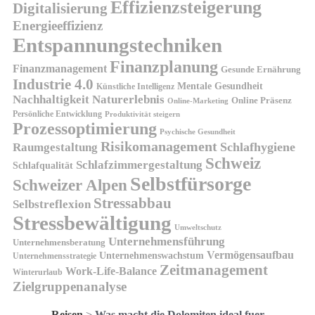
Effizienzsteigerung
Digitalisierung
Energieeffizienz
Entspannungstechniken
Finanzplanung
Finanzmanagement
Gesunde Ernährung
Industrie 4.0
Mentale Gesundheit
Künstliche Intelligenz
Nachhaltigkeit
Naturerlebnis
Online Präsenz
Online-Marketing
Persönliche Entwicklung
Produktivität steigern
Prozessoptimierung
Psychische Gesundheit
Risikomanagement
Schlafhygiene
Raumgestaltung
Schweiz
Schlafzimmergestaltung
Schlafqualität
Selbstfürsorge
Schweizer Alpen
Stressabbau
Selbstreflexion
Stressbewältigung
Umweltschutz
Unternehmensführung
Unternehmensberatung
Vermögensaufbau
Unternehmenswachstum
Unternehmensstrategie
Zeitmanagement
Work-Life-Balance
Winterurlaub
Zielgruppenanalyse
Reisen
>
Was macht die Dolomiten ideal fuer