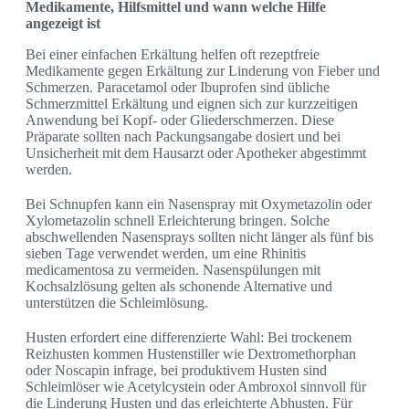
Medikamente, Hilfsmittel und wann welche Hilfe
angezeigt ist
Bei einer einfachen Erkältung helfen oft rezeptfreie
Medikamente gegen Erkältung zur Linderung von Fieber und
Schmerzen. Paracetamol oder Ibuprofen sind übliche
Schmerzmittel Erkältung und eignen sich zur kurzzeitigen
Anwendung bei Kopf- oder Gliederschmerzen. Diese
Präparate sollten nach Packungsangabe dosiert und bei
Unsicherheit mit dem Hausarzt oder Apotheker abgestimmt
werden.
Bei Schnupfen kann ein Nasenspray mit Oxymetazolin oder
Xylometazolin schnell Erleichterung bringen. Solche
abschwellenden Nasensprays sollten nicht länger als fünf bis
sieben Tage verwendet werden, um eine Rhinitis
medicamentosa zu vermeiden. Nasenspülungen mit
Kochsalzlösung gelten als schonende Alternative und
unterstützen die Schleimlösung.
Husten erfordert eine differenzierte Wahl: Bei trockenem
Reizhusten kommen Hustenstiller wie Dextromethorphan
oder Noscapin infrage, bei produktivem Husten sind
Schleimlöser wie Acetylcystein oder Ambroxol sinnvoll für
die Linderung Husten und das erleichterte Abhusten. Für