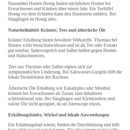
Hausmittel Husten Honig lindert nächtlichen Husten bei
Erwachsenen und Kindern über einem Jahr. Ein Teelöffel
Honig vor dem Schlafen kann den Hustenreiz mildern. Bei
Säuglingen ist Honig tabu.
Naturheilmittel: Kräuter, Tees und ätherische Öle
Kräuter Erkältung bieten bewährte Wirkstoffe. Thymian bei
Husten wirkt bronchialwirksam und ist als Tee oder Extrakt
gut nutzbar. Spitzwegerich und Salbei helfen gegen Husten
und Halsschmerzen.
Tees aus Thymian oder Salbei eignen sich zur
symptomatischen Linderung. Bei Salzwasser-Gurgeln hilft die
lokale Desinfektion des Rachens.
Ätherische Öle Erkältung wie Eukalyptus oder Menthol
können bei Erwachsenen als Zusatz zum Inhalieren
schleimlösend sein. Bei Säuglingen und Kleinkindern sind
solche Öle nicht geeignet, da sie Atemwege reizen.
Erkältungsbäder, Wickel und lokale Anwendungen
Ein Erkältungsbad wärmt, fördert die Durchblutung und hilft
beim Abtransport von Sekreten. Die Wassertemperatur sollte