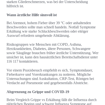
starken Gliederschmerzen, was bei der Unterscheidung
hilfreich ist.
Wann ärztliche Hilfe sinnvoll ist
Bei Atemnot, hohem Fieber über 39 °C oder anhaltenden
Beschwerden sollte man schnell handeln. Notfall Symptome
Erkältung wie starke Schluckbeschwerden oder eitriger
Auswurf erfordern umgehende Abklärung.
Risikogruppen wie Menschen mit COPD, Asthma,
Herzkrankheiten, Diabetes, ältere Personen, Schwangere
sowie Säuglinge brauchen früher ärztliche Unterstützung. Wer
unsicher ist, kann den hausärztlichen Bereitschaftsdienst unter
116 117 kontaktieren.
Vor einem Praxisbesuch empfiehlt es sich, Symptomdauer,
Fieberkurve und Vorerkrankungen zu notieren. Mögliche
Untersuchungen sind Auskultation, CRP-Test, Röntgen bei
Verdacht auf Pneumonie und gegebenenfalls Abstriche.
Abgrenzung zu Grippe und COVID-19
Beim Vergleich Grippe vs Erkältung fällt die Influenza durch
plötzlichen Beginn und schwere Influenza Symptome auf.