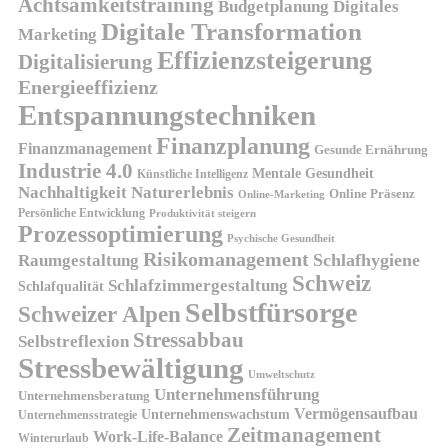
Achtsamkeitstraining
Budgetplanung
Digitales
Digitale Transformation
Marketing
Effizienzsteigerung
Digitalisierung
Energieeffizienz
Entspannungstechniken
Finanzplanung
Finanzmanagement
Gesunde Ernährung
Industrie 4.0
Mentale Gesundheit
Künstliche Intelligenz
Nachhaltigkeit
Naturerlebnis
Online Präsenz
Online-Marketing
Persönliche Entwicklung
Produktivität steigern
Prozessoptimierung
Psychische Gesundheit
Risikomanagement
Schlafhygiene
Raumgestaltung
Schweiz
Schlafzimmergestaltung
Schlafqualität
Selbstfürsorge
Schweizer Alpen
Stressabbau
Selbstreflexion
Stressbewältigung
Umweltschutz
Unternehmensführung
Unternehmensberatung
Vermögensaufbau
Unternehmenswachstum
Unternehmensstrategie
Zeitmanagement
Work-Life-Balance
Winterurlaub