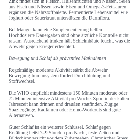
Zink findet sich in Fleisch, Hülsenfrüchten und Nüssen. Selen
aus Fisch und Nüssen sowie Eisen und Omega-3-Fettsäuren
ergänzen die Nährstoffpalette. Fermentierte Lebensmittel wie
Joghurt oder Sauerkraut unterstützen die Darmflora.
Bei Mangel kann eine Supplementierung helfen.
Hochdosierte Dauergaben sind ohne ärztliche Kontrolle nicht
ratsam. Ausreichend trinken hält Schleimhäute feucht, was die
Abwehr gegen Erreger erleichtert.
Bewegung und Schlaf als präventive Maßnahmen
Regelmäßige moderate Aktivität stärkt die Abwehr.
Bewegung Immunsystem fördert Durchblutung und
Stoffwechsel.
Die WHO empfiehlt mindestens 150 Minuten moderate oder
75 Minuten intensive Aktivität pro Woche. Sport in der kalten
Jahreszeit kann drinnen und draußen stattfinden. Zügige
Spaziergänge, Radfahren oder Home-Workouts sind gute
Alternativen.
Guter Schlaf ist ein weiterer Schlüssel. Schlaf gegen
Erkältung heißt 7–9 Stunden pro Nacht, feste Zeiten und
Bildschirmverzicht vor dem Zubettgehen. Chronischer Stress