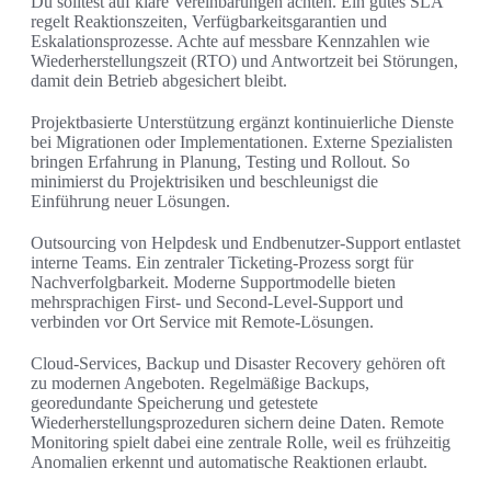
Du solltest auf klare Vereinbarungen achten. Ein gutes SLA
regelt Reaktionszeiten, Verfügbarkeitsgarantien und
Eskalationsprozesse. Achte auf messbare Kennzahlen wie
Wiederherstellungszeit (RTO) und Antwortzeit bei Störungen,
damit dein Betrieb abgesichert bleibt.
Projektbasierte Unterstützung ergänzt kontinuierliche Dienste
bei Migrationen oder Implementationen. Externe Spezialisten
bringen Erfahrung in Planung, Testing und Rollout. So
minimierst du Projektrisiken und beschleunigst die
Einführung neuer Lösungen.
Outsourcing von Helpdesk und Endbenutzer-Support entlastet
interne Teams. Ein zentraler Ticketing-Prozess sorgt für
Nachverfolgbarkeit. Moderne Supportmodelle bieten
mehrsprachigen First- und Second-Level-Support und
verbinden vor Ort Service mit Remote-Lösungen.
Cloud-Services, Backup und Disaster Recovery gehören oft
zu modernen Angeboten. Regelmäßige Backups,
georedundante Speicherung und getestete
Wiederherstellungsprozeduren sichern deine Daten. Remote
Monitoring spielt dabei eine zentrale Rolle, weil es frühzeitig
Anomalien erkennt und automatische Reaktionen erlaubt.