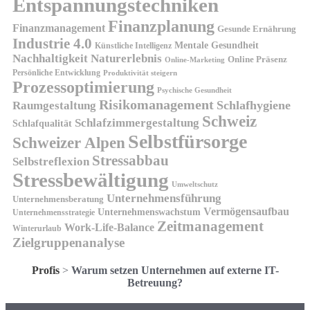
Entspannungstechniken
Finanzplanung
Finanzmanagement
Gesunde Ernährung
Industrie 4.0
Mentale Gesundheit
Künstliche Intelligenz
Nachhaltigkeit
Naturerlebnis
Online Präsenz
Online-Marketing
Persönliche Entwicklung
Produktivität steigern
Prozessoptimierung
Psychische Gesundheit
Risikomanagement
Schlafhygiene
Raumgestaltung
Schweiz
Schlafzimmergestaltung
Schlafqualität
Selbstfürsorge
Schweizer Alpen
Stressabbau
Selbstreflexion
Stressbewältigung
Umweltschutz
Unternehmensführung
Unternehmensberatung
Vermögensaufbau
Unternehmenswachstum
Unternehmensstrategie
Zeitmanagement
Work-Life-Balance
Winterurlaub
Zielgruppenanalyse
Profis
>
Warum setzen Unternehmen auf externe IT-
Betreuung?