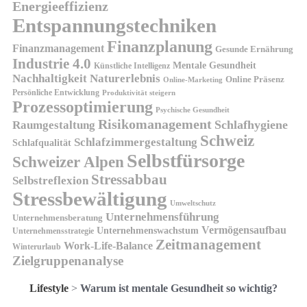
Energieeffizienz
Entspannungstechniken
Finanzplanung
Finanzmanagement
Gesunde Ernährung
Industrie 4.0
Mentale Gesundheit
Künstliche Intelligenz
Nachhaltigkeit
Naturerlebnis
Online Präsenz
Online-Marketing
Persönliche Entwicklung
Produktivität steigern
Prozessoptimierung
Psychische Gesundheit
Risikomanagement
Schlafhygiene
Raumgestaltung
Schweiz
Schlafzimmergestaltung
Schlafqualität
Selbstfürsorge
Schweizer Alpen
Stressabbau
Selbstreflexion
Stressbewältigung
Umweltschutz
Unternehmensführung
Unternehmensberatung
Vermögensaufbau
Unternehmenswachstum
Unternehmensstrategie
Zeitmanagement
Work-Life-Balance
Winterurlaub
Zielgruppenanalyse
Lifestyle
>
Warum ist mentale Gesundheit so wichtig?