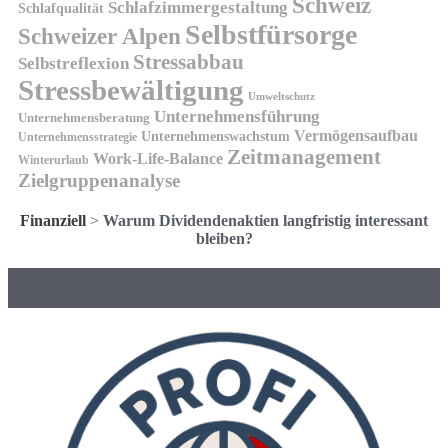
Schweiz
Schlafzimmergestaltung
Schlafqualität
Selbstfürsorge
Schweizer Alpen
Stressabbau
Selbstreflexion
Stressbewältigung
Umweltschutz
Unternehmensführung
Unternehmensberatung
Vermögensaufbau
Unternehmenswachstum
Unternehmensstrategie
Zeitmanagement
Work-Life-Balance
Winterurlaub
Zielgruppenanalyse
Finanziell
>
Warum Dividendenaktien langfristig interessant
bleiben?