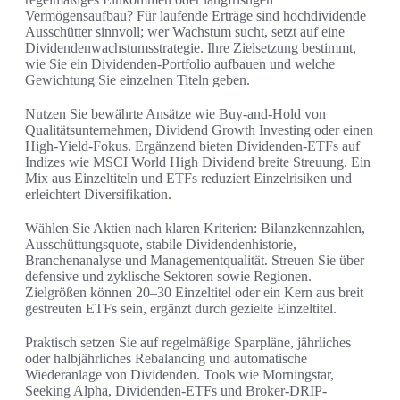
Vermögensaufbau? Für laufende Erträge sind hochdividende
Ausschütter sinnvoll; wer Wachstum sucht, setzt auf eine
Dividendenwachstumsstrategie. Ihre Zielsetzung bestimmt,
wie Sie ein Dividenden-Portfolio aufbauen und welche
Gewichtung Sie einzelnen Titeln geben.
Nutzen Sie bewährte Ansätze wie Buy-and-Hold von
Qualitätsunternehmen, Dividend Growth Investing oder einen
High-Yield-Fokus. Ergänzend bieten Dividenden-ETFs auf
Indizes wie MSCI World High Dividend breite Streuung. Ein
Mix aus Einzeltiteln und ETFs reduziert Einzelrisiken und
erleichtert Diversifikation.
Wählen Sie Aktien nach klaren Kriterien: Bilanzkennzahlen,
Ausschüttungsquote, stabile Dividendenhistorie,
Branchenanalyse und Managementqualität. Streuen Sie über
defensive und zyklische Sektoren sowie Regionen.
Zielgrößen können 20–30 Einzeltitel oder ein Kern aus breit
gestreuten ETFs sein, ergänzt durch gezielte Einzeltitel.
Praktisch setzen Sie auf regelmäßige Sparpläne, jährliches
oder halbjährliches Rebalancing und automatische
Wiederanlage von Dividenden. Tools wie Morningstar,
Seeking Alpha, Dividenden-ETFs und Broker-DRIP-