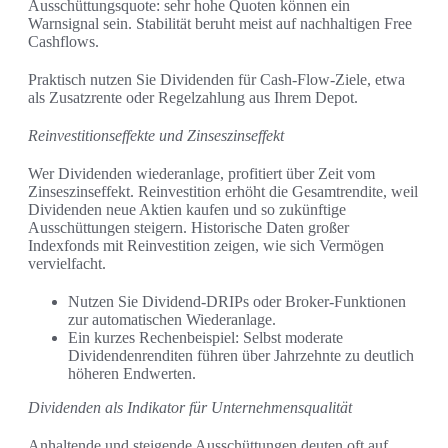
Ausschüttungsquote: sehr hohe Quoten können ein
Warnsignal sein. Stabilität beruht meist auf nachhaltigen Free
Cashflows.
Praktisch nutzen Sie Dividenden für Cash-Flow-Ziele, etwa
als Zusatzrente oder Regelzahlung aus Ihrem Depot.
Reinvestitionseffekte und Zinseszinseffekt
Wer Dividenden wiederanlage, profitiert über Zeit vom
Zinseszinseffekt. Reinvestition erhöht die Gesamtrendite, weil
Dividenden neue Aktien kaufen und so zukünftige
Ausschüttungen steigern. Historische Daten großer
Indexfonds mit Reinvestition zeigen, wie sich Vermögen
vervielfacht.
Nutzen Sie Dividend-DRIPs oder Broker-Funktionen
zur automatischen Wiederanlage.
Ein kurzes Rechenbeispiel: Selbst moderate
Dividendenrenditen führen über Jahrzehnte zu deutlich
höheren Endwerten.
Dividenden als Indikator für Unternehmensqualität
Anhaltende und steigende Ausschüttungen deuten oft auf