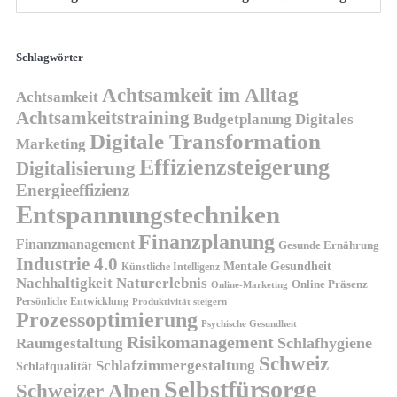
Schlagwörter
Achtsamkeit im Alltag
Achtsamkeit
Achtsamkeitstraining
Budgetplanung
Digitales
Digitale Transformation
Marketing
Effizienzsteigerung
Digitalisierung
Energieeffizienz
Entspannungstechniken
Finanzplanung
Finanzmanagement
Gesunde Ernährung
Industrie 4.0
Mentale Gesundheit
Künstliche Intelligenz
Nachhaltigkeit
Naturerlebnis
Online Präsenz
Online-Marketing
Persönliche Entwicklung
Produktivität steigern
Prozessoptimierung
Psychische Gesundheit
Risikomanagement
Schlafhygiene
Raumgestaltung
Schweiz
Schlafzimmergestaltung
Schlafqualität
Selbstfürsorge
Schweizer Alpen