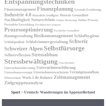
Entspannungstechniken
Finanzplanung
Finanzmanagement
Gesunde Ernährung
Industrie 4.0
Mentale Gesundheit
Künstliche Intelligenz
Nachhaltigkeit
Naturerlebnis
Online Präsenz
Online-Marketing
Persönliche Entwicklung
Produktivität steigern
Prozessoptimierung
Psychische Gesundheit
Risikomanagement
Schlafhygiene
Raumgestaltung
Schweiz
Schlafzimmergestaltung
Schlafqualität
Selbstfürsorge
Schweizer Alpen
Stressabbau
Selbstreflexion
Stressbewältigung
Umweltschutz
Unternehmensführung
Unternehmensberatung
Vermögensaufbau
Unternehmenswachstum
Unternehmensstrategie
Zeitmanagement
Work-Life-Balance
Winterurlaub
Zielgruppenanalyse
Sport
>
Urnäsch: Wanderungen im Appenzellerland