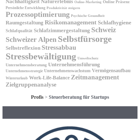
Nachhaltigkeit
Naturerlebnis
Online Präsenz
Online-Marketing
Persönliche Entwicklung
Produktivität steigern
Prozessoptimierung
Psychische Gesundheit
Risikomanagement
Schlafhygiene
Raumgestaltung
Schweiz
Schlafzimmergestaltung
Schlafqualität
Selbstfürsorge
Schweizer Alpen
Stressabbau
Selbstreflexion
Stressbewältigung
Umweltschutz
Unternehmensführung
Unternehmensberatung
Vermögensaufbau
Unternehmenswachstum
Unternehmensstrategie
Zeitmanagement
Work-Life-Balance
Winterurlaub
Zielgruppenanalyse
Profis
>
Steuerberatung für Startups