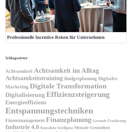
Professionelle Incentive-Reisen für Unternehmen
Schlagwörter
Achtsamkeit im Alltag
Achtsamkeit
Achtsamkeitstraining
Budgetplanung
Digitales
Digitale Transformation
Marketing
Effizienzsteigerung
Digitalisierung
Energieeffizienz
Entspannungstechniken
Finanzplanung
Finanzmanagement
Gesunde Ernährung
Industrie 4.0
Mentale Gesundheit
Künstliche Intelligenz