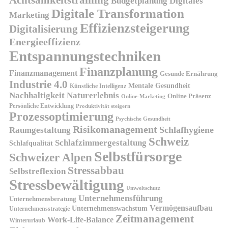
Budgetplanung
Digitales
Digitale Transformation
Marketing
Effizienzsteigerung
Digitalisierung
Energieeffizienz
Entspannungstechniken
Finanzplanung
Finanzmanagement
Gesunde Ernährung
Industrie 4.0
Mentale Gesundheit
Künstliche Intelligenz
Nachhaltigkeit
Naturerlebnis
Online Präsenz
Online-Marketing
Persönliche Entwicklung
Produktivität steigern
Prozessoptimierung
Psychische Gesundheit
Risikomanagement
Schlafhygiene
Raumgestaltung
Schweiz
Schlafzimmergestaltung
Schlafqualität
Selbstfürsorge
Schweizer Alpen
Stressabbau
Selbstreflexion
Stressbewältigung
Umweltschutz
Unternehmensführung
Unternehmensberatung
Vermögensaufbau
Unternehmenswachstum
Unternehmensstrategie
Zeitmanagement
Work-Life-Balance
Winterurlaub