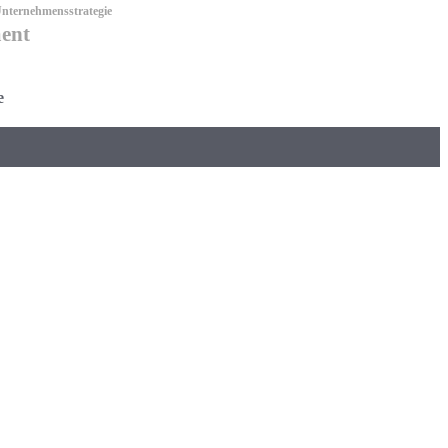
nternehmensstrategie
ent
e