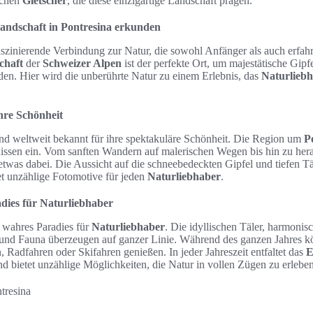
schen
Gletscher
, die diese einzigartige Landschaft prägen.
ndschaft in Pontresina erkunden
faszinierende Verbindung zur Natur, die sowohl Anfänger als auch erfah
chaft
der
Schweizer Alpen
ist der perfekte Ort, um majestätische Gipf
den. Hier wird die unberührte Natur zu einem Erlebnis, das
Naturlieb
hre Schönheit
nd weltweit bekannt für ihre spektakuläre Schönheit. Die Region um
P
issen ein. Vom sanften Wandern auf malerischen Wegen bis hin zu her
 etwas dabei. Die Aussicht auf die schneebedeckten Gipfel und tiefen Täl
t unzählige Fotomotive für jeden
Naturliebhaber
.
dies für Naturliebhaber
n wahres Paradies für
Naturliebhaber
. Die idyllischen Täler, harmonis
ra und Fauna überzeugen auf ganzer Linie. Während des ganzen Jahres 
 Radfahren oder Skifahren genießen. In jeder Jahreszeit entfaltet das
E
nd bietet unzählige Möglichkeiten, die Natur in vollen Zügen zu erleben