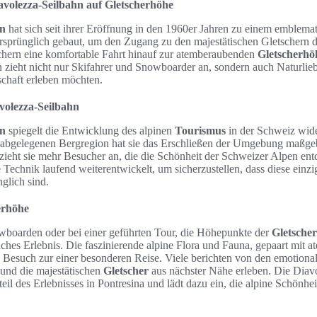
avolezza-Seilbahn auf Gletscherhöhe
hn
hat sich seit ihrer Eröffnung in den 1960er Jahren zu einem emblemat
rsprünglich gebaut, um den Zugang zu den majestätischen Gletschern d
chern eine komfortable Fahrt hinauf zur atemberaubenden
Gletscherhö
 zieht nicht nur Skifahrer und Snowboarder an, sondern auch Naturlieb
schaft erleben möchten.
volezza-Seilbahn
hn
spiegelt die Entwicklung des alpinen
Tourismus
in der Schweiz wider
r abgelegenen Bergregion hat sie das Erschließen der Umgebung maßgeb
 zieht sie mehr Besucher an, die die Schönheit der Schweizer Alpen en
e Technik laufend weiterentwickelt, um sicherzustellen, dass diese einz
nglich sind.
erhöhe
boarden oder bei einer geführten Tour, die Höhepunkte der
Gletsche
ches Erlebnis. Die faszinierende alpine Flora und Fauna, gepaart mit
Besuch zur einer besonderen Reise. Viele berichten von den emotion
 und die majestätischen
Gletscher
aus nächster Nähe erleben. Die Diavo
eil des Erlebnisses in Pontresina und lädt dazu ein, die alpine Schönhe