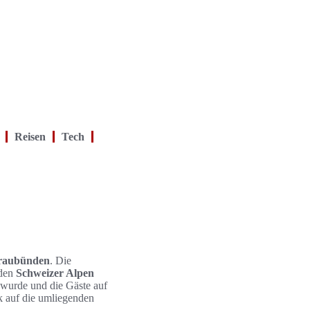
Reisen
Tech
raubünden
. Die
nden
Schweizer Alpen
t wurde und die Gäste auf
ck auf die umliegenden