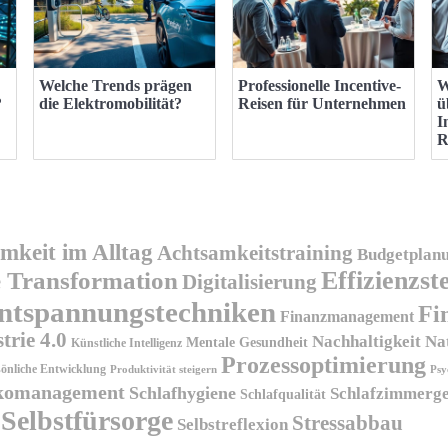
Welche Trends prägen
Professionelle Incentive-
W
?
die Elektromobilität?
Reisen für Unternehmen
ü
I
R
mkeit im Alltag
Achtsamkeitstraining
Budgetplan
Effizienzst
e Transformation
Digitalisierung
ntspannungstechniken
Fi
Finanzmanagement
trie 4.0
Nachhaltigkeit
Na
Mentale Gesundheit
Künstliche Intelligenz
Prozessoptimierung
sönliche Entwicklung
Produktivität steigern
Psy
ikomanagement
Schlafhygiene
Schlafzimmerge
Schlafqualität
Selbstfürsorge
Stressabbau
Selbstreflexion