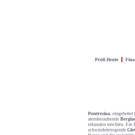
Profi Heute
Fina
Pontresina
, eingebette
atemberaubende
Bergla
erkunden möchten. Ein H
schwindelerregende
Gle