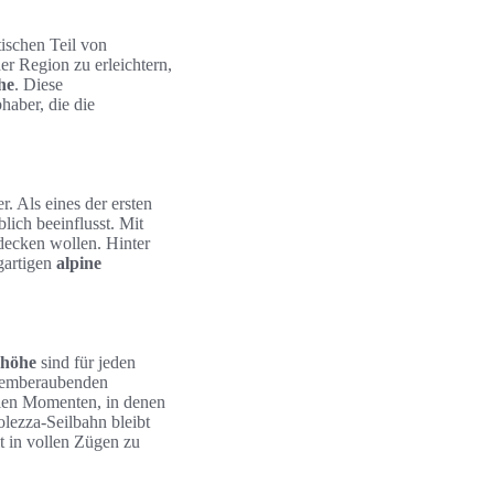
ischen Teil von
er Region zu erleichtern,
he
. Diese
haber, die die
. Als eines der ersten
lich beeinflusst. Mit
tdecken wollen. Hinter
igartigen
alpine
rhöhe
sind für jeden
 atemberaubenden
alen Momenten, in denen
lezza-Seilbahn bleibt
it in vollen Zügen zu