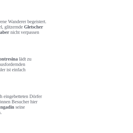
rene Wanderer begeistert.
el, glitzernde
Gletscher
haber
nicht verpassen
ontresina
lädt zu
ausfordernden
er ist einfach
ch eingebetteten Dörfer
können Besucher hier
ngadin
seine
.