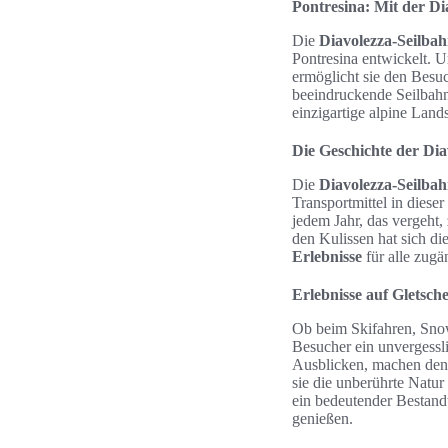
Pontresina: Mit der Di
Die
Diavolezza-Seilba
Pontresina entwickelt. U
ermöglicht sie den Besu
beeindruckende Seilbahn
einzigartige alpine Land
Die Geschichte der Dia
Die
Diavolezza-Seilba
Transportmittel in diese
jedem Jahr, das vergeht,
den Kulissen hat sich di
Erlebnisse
für alle zugä
Erlebnisse auf Gletsch
Ob beim Skifahren, Snow
Besucher ein unvergessli
Ausblicken, machen den 
sie die unberührte Natur
ein bedeutender Bestandt
genießen.