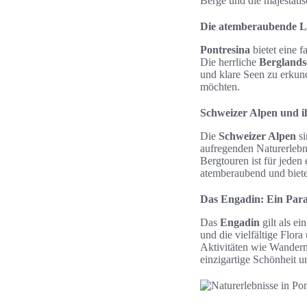
Berge und die majestäti
Die atemberaubende La
Pontresina
bietet eine 
Die herrliche
Berglands
und klare Seen zu erkun
möchten.
Schweizer Alpen und i
Die
Schweizer Alpen
si
aufregenden Naturerlebn
Bergtouren ist für jeden
atemberaubend und biete
Das Engadin: Ein Para
Das
Engadin
gilt als ei
und die vielfältige Flo
Aktivitäten wie Wandern,
einzigartige Schönheit u