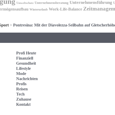
igung
Unternehmensführung
Unternehmensberatung
U
Umweltschutz
Zeitmanagem
ermögensaufbau
Work-Life-Balance
Winterurlaub
Sport
>
Pontresina: Mit der Diavolezza-Seilbahn auf Gletscherhöh
Profi Heute
Finanziell
Gesundheit
Lifestyle
Mode
Nachrichten
Profis
Reisen
Tech
Zuhause
Kontakt