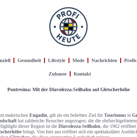
nziell
Gesundheit
Lifestyle
Mode
Nachrichten
Profis
Zuhause
Kontakt
Pontresina: Mit der Diavolezza-Seilbahn auf Gletscherhöhe
t im malerischen
Engadin
, gilt als ein beliebtes Ziel für
Tourismus
in
G
ndschaft
hat zahlreiche Besucher angezogen, die die ehrfurchtgebiete
ighlight dieser Region ist die
Diavolezza-Seilbahn
, die 1962 eröffne
tscherhöhe
bringt. Von hier aus eröffnet sich ein spektakulärer Ausbli