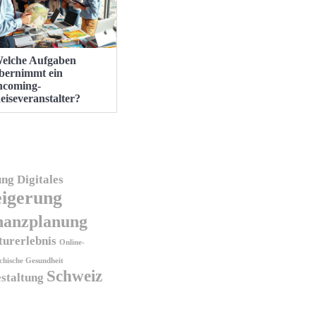
elche Aufgaben
bernimmt ein
ncoming-
eiseveranstalter?
ung
Digitales
eigerung
nanzplanung
turerlebnis
Online-
chische Gesundheit
Schweiz
staltung