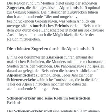
Die Region rund um Moutiers bietet einige der schönsten
Zugreisen
, die die majestätische
Alpenlandschaft
optimal
zur Geltung bringen. Die historischen Zugstrecken führen
durch atemberaubende Täler und umgeben von
beeindruckenden Gebirgszügen, was jedem Anblick ein
unvergessliches
touristisches Erlebnis
verleiht. Reisen mit
dem Zug durch diese Landschaft bietet nicht nur spektakuläre
Ausblicke, sondern auch die Möglichkeit, die Seele der
Region mitzuerleben.
Die schönsten Zugreisen durch die Alpenlandschaft
Einige der berühmtesten
Zugreisen
führen entlang der
malerischen Bahnlinien, die Moutiers mit anderen charmanten
Städten der Alpen verbinden. Die Panoramazüge sind speziell
darauf ausgelegt, den Reisenden die besten Ausblicke auf die
Alpenlandschaft
zu ermöglichen. Jedes Jahr zieht der
Schienenverkehr
zahlreiche Touristen an, die in die tiefen
Täler der Alpen eintauchen möchten und dabei die
atemberaubende Natur genießen.
Schienenverkehr und seine Rolle im touristischen
Erlebnis
Der
Schienenverkehr
spielt eine zentrale Rolle im alpinen