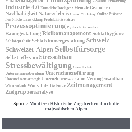
Finanzmanagement
Gesunde Ernährung
Industrie 4.0
Mentale Gesundheit
Künstliche Intelligenz
Nachhaltigkeit
Naturerlebnis
Online Präsenz
Online-Marketing
Persönliche Entwicklung
Produktivität steigern
Prozessoptimierung
Psychische Gesundheit
Risikomanagement
Schlafhygiene
Raumgestaltung
Schweiz
Schlafzimmergestaltung
Schlafqualität
Selbstfürsorge
Schweizer Alpen
Stressabbau
Selbstreflexion
Stressbewältigung
Umweltschutz
Unternehmensführung
Unternehmensberatung
Vermögensaufbau
Unternehmenswachstum
Unternehmensstrategie
Zeitmanagement
Work-Life-Balance
Winterurlaub
Zielgruppenanalyse
Sport
>
Moutiers: Historische Zugstrecken durch die
majestätischen Alpen