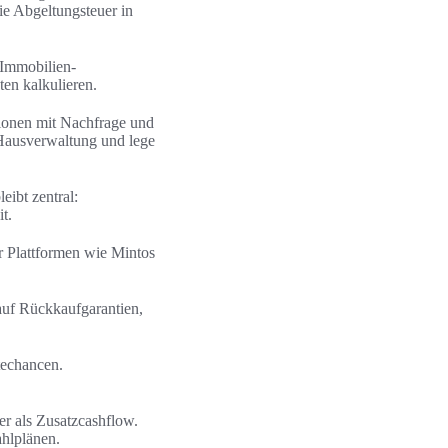
ie Abgeltungsteuer in
 Immobilien-
en kalkulieren.
ionen mit Nachfrage und
Hausverwaltung und lege
eibt zentral:
t.
r Plattformen wie Mintos
 auf Rückkaufgarantien,
techancen.
er als Zusatzcashflow.
hlplänen.