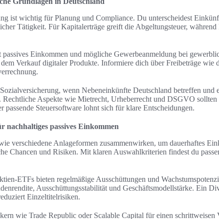
liche Grundlagen in Deutschland
ung ist wichtig für Planung und Compliance. Du unterscheidest Einkün
cher Tätigkeit. Für Kapitalerträge greift die Abgeltungsteuer, währen
cht passives Einkommen und mögliche Gewerbeanmeldung bei gewerblic
 dem Verkauf digitaler Produkte. Informiere dich über Freibeträge wie
verrechnung.
r Sozialversicherung, wenn Nebeneinkünfte Deutschland betreffen und e
d. Rechtliche Aspekte wie Mietrecht, Urheberrecht und DSGVO sollten
r passende Steuersoftware lohnt sich für klare Entscheidungen.
für nachhaltiges passives Einkommen
, wie verschiedene Anlageformen zusammenwirken, um dauerhaftes Ei
che Chancen und Risiken. Mit klaren Auswahlkriterien findest du passe
ktien-ETFs bieten regelmäßige Ausschüttungen und Wachstumspotenzia
ndenrendite, Ausschüttungsstabilität und Geschäftsmodellstärke. Ein 
duziert Einzeltitelrisiken.
kern wie Trade Republic oder Scalable Capital für einen schrittweisen