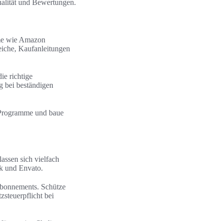
ualität und Bewertungen.
mme wie Amazon
eiche, Kaufanleitungen
e richtige
 bei beständigen
e Programme und baue
assen sich vielfach
ck und Envato.
Abonnements. Schütze
steuerpflicht bei