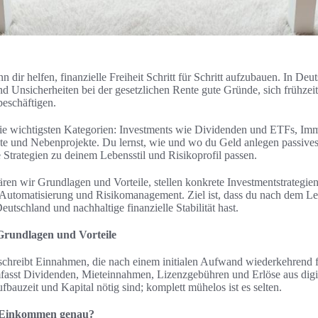
dir helfen, finanzielle Freiheit Schritt für Schritt aufzubauen. In Deu
 Unsicherheiten bei der gesetzlichen Rente gute Gründe, sich frühzeit
eschäftigen.
r die wichtigsten Kategorien: Investments wie Dividenden und ETFs, Im
kte und Nebenprojekte. Du lernst, wie und wo du Geld anlegen passiv
 Strategien zu deinem Lebensstil und Risikoprofil passen.
ären wir Grundlagen und Vorteile, stellen konkrete Investmentstrategien
Automatisierung und Risikomanagement. Ziel ist, dass du nach dem L
utschland und nachhaltige finanzielle Stabilität hast.
Grundlagen und Vorteile
hreibt Einnahmen, die nach einem initialen Aufwand wiederkehrend fl
asst Dividenden, Mieteinnahmen, Lizenzgebühren und Erlöse aus digi
ufbauzeit und Kapital nötig sind; komplett mühelos ist es selten.
s Einkommen genau?