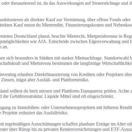
oder thesaurierend ist, da das Auswirkungen auf Steuerstichtage und d
unktionieren als direkter Kauf zur Vermietung, über offene Fonds oder
rekten Kauf musst du Mietrendite, Finanzierungskosten und Nebenkost
ieten Deutschland planst, beachte Mietrecht, Mietpreisbremse in Reg
ngsmöglichkeiten wie AfA. Entscheide zwischen Eigenverwaltung und 
n an.
n sich besonders in Städten mit starker Mietnachfrage. Standortwahl bl
tschaftskraft und Mietniveau bestimmen die langfristige Wirtschaftlichkei
vesting erlauben Direktfinanzierung von Krediten oder Projekten übe
Zinsen, trägst aber Ausfall- und Plattformrisiko.
and solltest du breit streuen und Plattform-Transparenz prüfen. Achte
die Gebührenstruktur. Liquide Mittel sind oft eingeschränkt.
Zugang zu Immobilien- oder Unternehmensprojekten mit höheren Rendi
e Projekte reduziert das Ausfallrisiko.
it regelmäßigen Ausschüttungen schaffen planbare Erträge im Alter od
ester über Rürup bis zu privaten Rentenversicherungen und ETF-Ausza