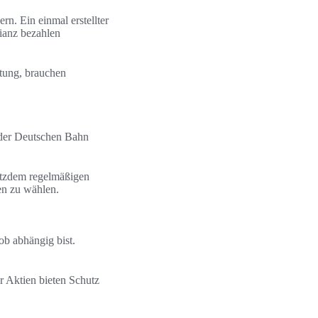
rn. Ein einmal erstellter
ianz bezahlen
etung, brauchen
i der Deutschen Bahn
otzdem regelmäßigen
ien zu wählen.
b abhängig bist.
r Aktien bieten Schutz