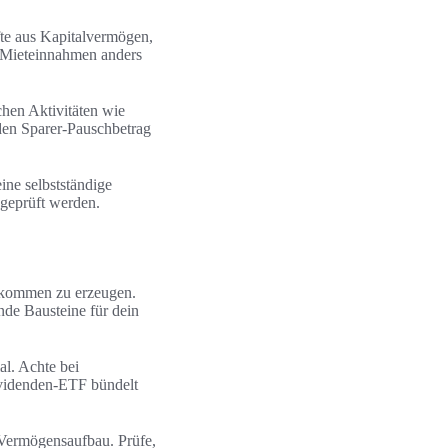
fte aus Kapitalvermögen,
d Mieteinnahmen anders
hen Aktivitäten wie
 den Sparer-Pauschbetrag
ine selbstständige
 geprüft werden.
nkommen zu erzeugen.
nde Bausteine für dein
l. Achte bei
Dividenden-ETF bündelt
 Vermögensaufbau. Prüfe,