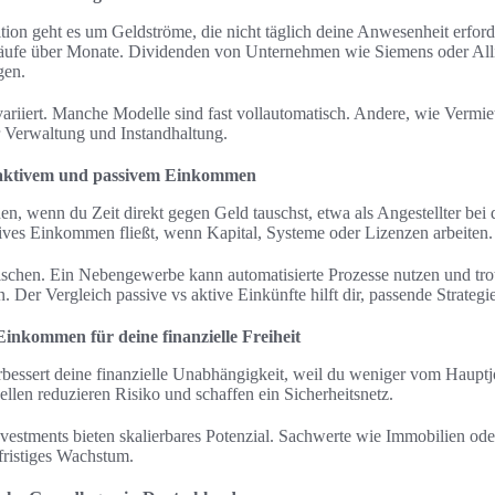
tion geht es um Geldströme, die nicht täglich deine Anwesenheit erforde
käufe über Monate. Dividenden von Unternehmen wie Siemens oder All
gen.
variiert. Manche Modelle sind fast vollautomatisch. Andere, wie Vermi
r Verwaltung und Instandhaltung.
 aktivem und passivem Einkommen
en, wenn du Zeit direkt gegen Geld tauschst, etwa als Angestellter be
sives Einkommen fließt, wenn Kapital, Systeme oder Lizenzen arbeiten.
schen. Ein Nebengewerbe kann automatisierte Prozesse nutzen und tr
 Der Vergleich passive vs aktive Einkünfte hilft dir, passende Strateg
Einkommen für deine finanzielle Freiheit
essert deine finanzielle Unabhängigkeit, weil du weniger vom Hauptjo
en reduzieren Risiko und schaffen ein Sicherheitsnetz.
vestments bieten skalierbares Potenzial. Sachwerte wie Immobilien ode
fristiges Wachstum.