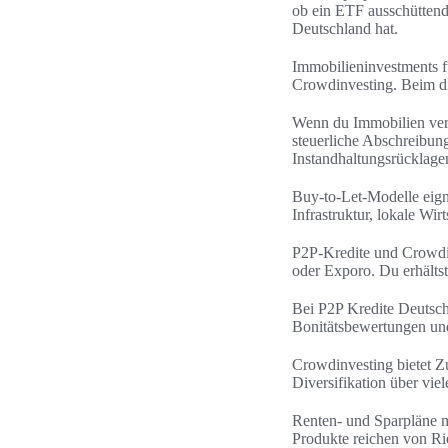
ob ein ETF ausschüttend 
Deutschland hat.
Immobilieninvestments f
Crowdinvesting. Beim di
Wenn du Immobilien verm
steuerliche Abschreibu
Instandhaltungsrücklage
Buy-to-Let-Modelle eigne
Infrastruktur, lokale Wir
P2P-Kredite und Crowdin
oder Exporo. Du erhältst 
Bei P2P Kredite Deutschl
Bonitätsbewertungen und 
Crowdinvesting bietet 
Diversifikation über viel
Renten- und Sparpläne m
Produkte reichen von Ri