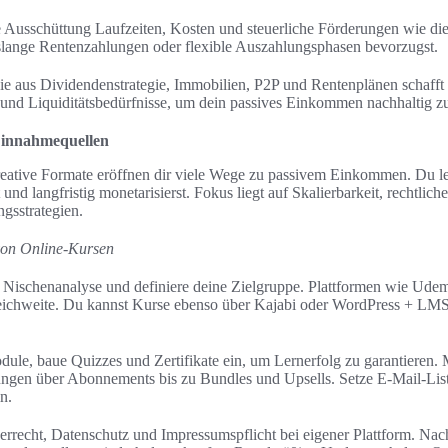
 Ausschüttung Laufzeiten, Kosten und steuerliche Förderungen wie die
slange Rentenzahlungen oder flexible Auszahlungsphasen bevorzugst.
ie aus Dividendenstrategie, Immobilien, P2P und Rentenplänen schafft 
und Liquiditätsbedürfnisse, um dein passives Einkommen nachhaltig zu 
 Einnahmequellen
reative Formate eröffnen dir viele Wege zu passivem Einkommen. Du ler
 und langfristig monetarisierst. Fokus liegt auf Skalierbarkeit, rechtlich
gsstrategien.
von Online-Kursen
n Nischenanalyse und definiere deine Zielgruppe. Plattformen wie Udem
Reichweite. Du kannst Kurse ebenso über Kajabi oder WordPress + LMS
dule, baue Quizzes und Zertifikate ein, um Lernerfolg zu garantieren.
ngen über Abonnements bis zu Bundles und Upsells. Setze E-Mail-Lis
n.
errecht, Datenschutz und Impressumspflicht bei eigener Plattform. N