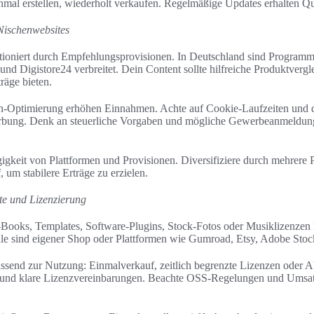
inmal erstellen, wiederholt verkaufen. Regelmäßige Updates erhalten Q
 Nischenwebsites
ktioniert durch Empfehlungsprovisionen. In Deutschland sind Progra
d Digistore24 verbreitet. Dein Content sollte hilfreiche Produktvergl
räge bieten.
-Optimierung erhöhen Einnahmen. Achte auf Cookie-Laufzeiten und di
ung. Denk an steuerliche Vorgaben und mögliche Gewerbeanmeldung
gigkeit von Plattformen und Provisionen. Diversifiziere durch mehrer
 um stabilere Erträge zu erzielen.
te und Lizenzierung
-Books, Templates, Software-Plugins, Stock-Fotos oder Musiklizenzen l
äle sind eigener Shop oder Plattformen wie Gumroad, Etsy, Adobe Sto
send zur Nutzung: Einmalverkauf, zeitlich begrenzte Lizenzen oder 
 und klare Lizenzvereinbarungen. Beachte OSS-Regelungen und Umsatz