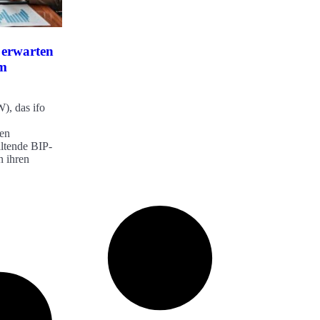
 erwarten
um
), das ifo
den
altende BIP-
n ihren