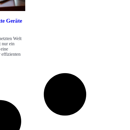
zte Geräte
rnetzten Welt
t nur ein
 eine
 effizienten