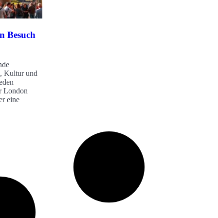
in Besuch
nde
, Kultur und
jeden
er London
er eine