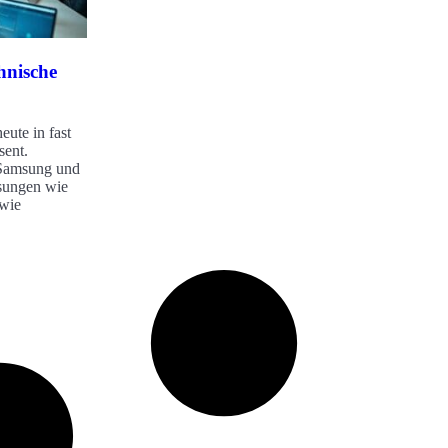
hnische
eute in fast
sent.
 Samsung und
sungen wie
owie