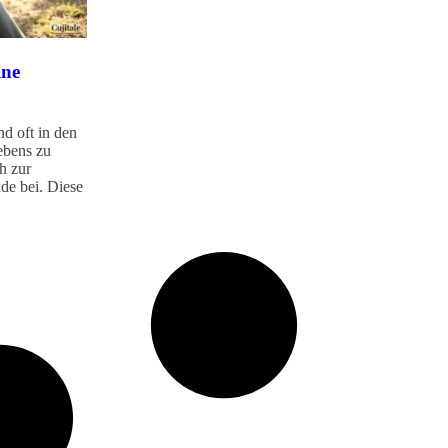
ine
d oft in den
ebens zu
h zur
de bei. Diese