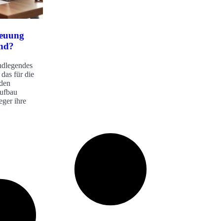
reuung
end?
undlegendes
das für die
 den
aufbau
eger ihre