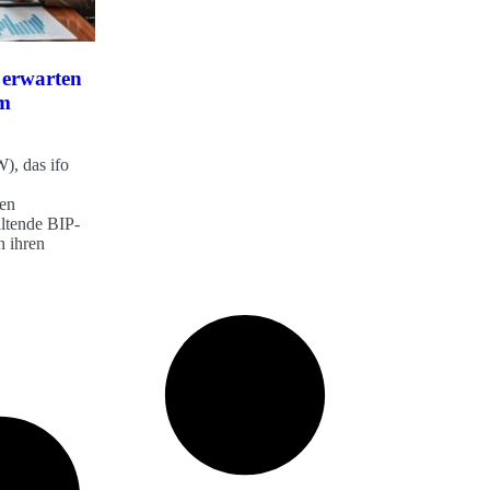
 erwarten
um
), das ifo
den
altende BIP-
n ihren