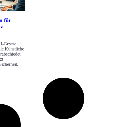
n für
nz
I-Gesetz
ie Künstliche
rabschiedet.
zt
Sicherheit,