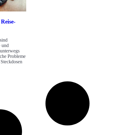
 Reise-
sind
e und
g unterwegs
ische Probleme
e Steckdosen