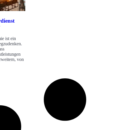
rdienst
?
e ist ein
wegzudenken.
ass
stleistungen
rweitern, von