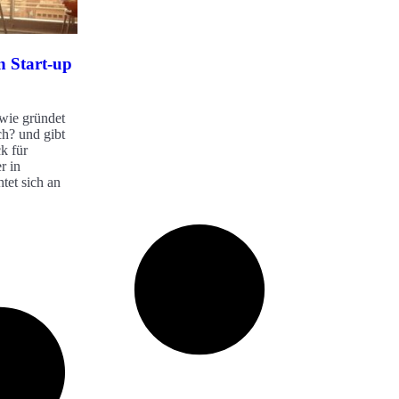
n Start-up
 wie gründet
ch? und gibt
k für
r in
tet sich an