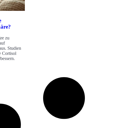
e
häre?
re zu
auf
aus. Studien
 Cortisol
bessern.