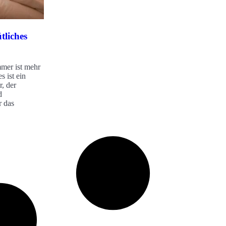
tliches
mmer ist mehr
s ist ein
, der
d
r das