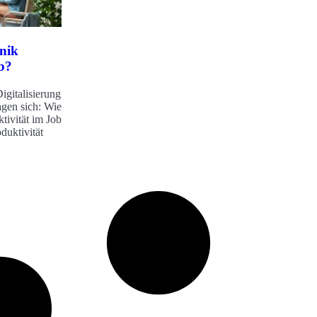
hnik
b?
igitalisierung
ragen sich: Wie
tivität im Job
duktivität