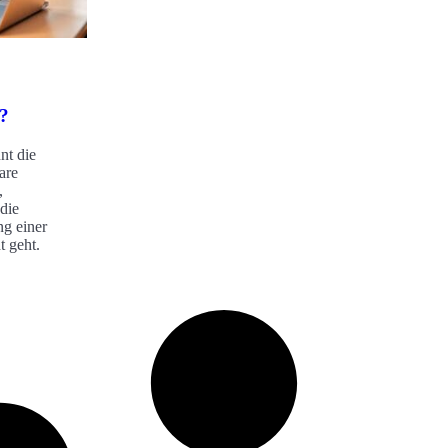
?
nt die
are
,
die
ng einer
t geht.